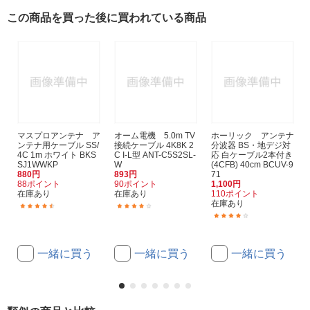
この商品を買った後に買われている商品
マスプロアンテナ ア
オーム電機 5.0m TV
ホーリック アンテナ
ンテナ用ケーブル SS/
接続ケーブル 4K8K 2
分波器 BS・地デジ対
4C 1m ホワイト BKS
C I-L型 ANT-C5S2SL-
応 白ケーブル2本付き
SJ1WWKP
W
(4CFB) 40cm BCUV-9
880円
893円
71
88ポイント
90ポイント
1,100円
在庫あり
在庫あり
110ポイント
在庫あり
(12)
(3)
(1)
一緒に買う
一緒に買う
一緒に買う