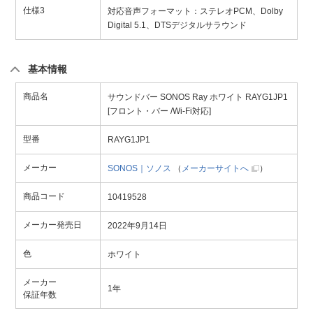
仕様3
対応音声フォーマット：ステレオPCM、Dolby
Digital 5.1、DTSデジタルサラウンド
基本情報
商品名
サウンドバー SONOS Ray ホワイト RAYG1JP1
[フロント・バー /Wi-Fi対応]
型番
RAYG1JP1
メーカー
SONOS｜ソノス
（
メーカーサイトへ
）
商品コード
10419528
メーカー発売日
2022年9月14日
色
ホワイト
メーカー
1年
保証年数