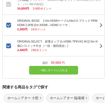
サウンドバー SONOS Ray ホワイト RAYG1JP1 [フロン
ト・バー /Wi-Fi対応]
34,800円
3,480ポイント
ORIGINAL BASIC 2.0m HDMIケーブル/Ver2.0 ブラック PRM
HDMI 2.0PB [2m /HDMI⇔HDMI /イーサ...
2,380円
24ポイント
ORIGINALSELECT 節電タップ 白 HSBK-TPKV42-W [2.0m /4
個口 /スイッチ付き（一括・個別混合）]
2,480円
248ポイント
39,660
合計
円
一緒にカートに入れる
関連する商品をタグで探す
ホームシアター 小型
ホームシアター 臨場感
ホームシ