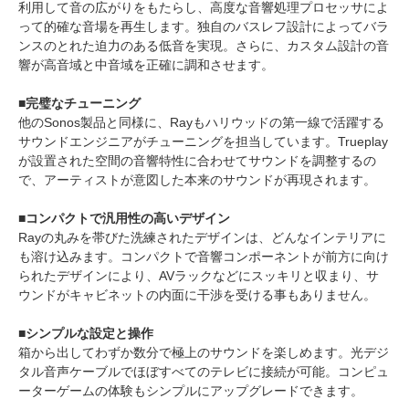
利用して音の広がりをもたらし、高度な音響処理プロセッサによ
って的確な音場を再生します。独自のバスレフ設計によってバラ
ンスのとれた迫力のある低音を実現。さらに、カスタム設計の音
響が高音域と中音域を正確に調和させます。
■完璧なチューニング
他のSonos製品と同様に、Rayもハリウッドの第一線で活躍する
サウンドエンジニアがチューニングを担当しています。Trueplay
が設置された空間の音響特性に合わせてサウンドを調整するの
で、アーティストが意図した本来のサウンドが再現されます。
■コンパクトで汎用性の高いデザイン
Rayの丸みを帯びた洗練されたデザインは、どんなインテリアに
も溶け込みます。コンパクトで音響コンポーネントが前方に向け
られたデザインにより、AVラックなどにスッキリと収まり、サ
ウンドがキャビネットの内面に干渉を受ける事もありません。
■シンプルな設定と操作
箱から出してわずか数分で極上のサウンドを楽しめます。光デジ
タル音声ケーブルでほぼすべてのテレビに接続が可能。コンピュ
ーターゲームの体験もシンプルにアップグレードできます。