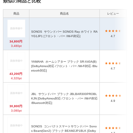
類似の商品と比較
商品
商品名
レビュー
SONOS
サウンドバー SONOS Ray ホワイト RA
5
YG1JP1 [フロント・バー /Wi-Fi対応]
4.7
34,800円
3,480pt
YAMAHA
ホームシアター ブラック SR-X40A(B)
[DolbyAtmos対応 /フロント・バー /Wi-Fi対応 /Blu
6
4.7
etooth対応]
43,200円
4,320pt
JBL
サウンドバー ブラック JBLBAR300PROBL
KJN [DolbyAtmos対応 /フロント・バー /Wi-Fi対応
4.9
/Bluetooth対応]
30,800円
3,080pt
SONOS
コンパクトスマートサウンドバー Sono
s Beam(Gen2) ブラック BEAM2JP1BLK [Dolby