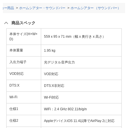
・カー用品
ホームシアター・サウンドバー
ホームシアター （サウンドバー）
商品スペック
本体サイズ(H×W×
559 x 95 x 71 mm（幅 x 奥行き x 高さ）
D)
本体重量
1.95 kg
入出力端子
光デジタル音声出力
VOD対応
VOD対応
DTS:X
DTS:X非対応
Wi-Fi
Wi-Fi対応
仕様1
WiFi：2.4 GHz 802.11/b/g/n
仕様2
AppleデバイスiOS 11.4以降でAirPlay 2に対応