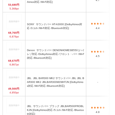
4.7
Atmos対応 /Wi-Fi対応]
53,680円
5,368pt
SONY
サウンドバー HT-A3000 [DolbyAtmos対
応 /3.1ch /Wi-Fi対応 /Bluetooth対応]
4.4
68,760円
6,876pt
Denon
サウンドバー DENONHOMESB550 [ハイ
レゾ対応 /DolbyAtmos対応 /フロント・バー /Wi-F
4.5
i対応 /Bluetooth対応]
68,670円
6,867pt
JBL
JBL BAR300 MK2 サウンドバー JBL JBL B
AR300 MK2 JBLBAR300M2WHTJN [DolbyAtmo
-
s対応 /Wi-Fi対応 /Bluetooth対応]
49,500円
4,950pt
JBL
サウンドバー ブラック JBLBAR500PROBL
56
KJN [DolbyAtmos対応 /5.1ch /Wi-Fi対応 /Bluetoo
4.9
th対応]