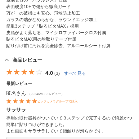
気泡ゼロの「バブルレス」仕様
表面硬度10Hで傷から徹底ガード
万が一の破損にも安心、飛散防止加工
ガラスの端がなめらかな、ラウンドエッジ加工
簡単3ステップ「貼るピタMAX」採用
皮脂がよく落ちる、マイクロファイバークロス付属
貼るピタMAX用の埃取りテープ付属
貼り付け前に汚れを完全除去、アルコールシート付属
商品レビュー
4.0
(
3
)
すべて見る
最新レビュー
匿名
さん
（2024/2/19にレビュー）
ビックカメラグループで購入
サラサラ
専用の取付器具がついていて３ステップで完了するので綺麗かつ
簡単に貼りつけができました。
また画面もサラサラしていて指触りが滑らかです。