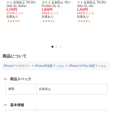
ラス 反射防止 TR-IP2
ガラス 反射防止 TR-I
ラス 反射防止 TR-IP2
2M2-GL-B3AG
P22M2-GL-G...
2M2-GL-AG
1,720円
1,930円
1,419円
172ポイント
193ポイント
142ポイント
在庫あり
在庫あり
在庫あり
(6)
(3)
(17)
商品について
iPhoneアクセサリー
iPhone用保護フィルム
iPhone 14 Plus 保護フィルム
商品スペック
種類
反射防止
基本情報