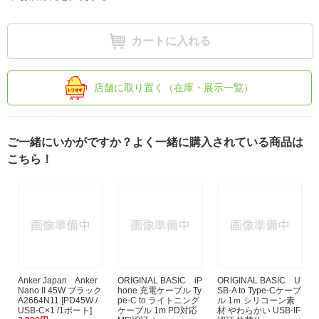
カートに入れる
店舗に取り置く（在庫・展示一覧）
ご一緒にいかがですか？よく一緒に購入されている商品は
こちら！
Anker Japan Anker
ORIGINAL BASIC iP
ORIGINAL BASIC U
Nano II 45W ブラック
hone 充電ケーブル Ty
SB-A to Type-Cケーブ
A2664N11 [PD45W /
pe-C to ライトニング
ル 1ｍ シリコーン素
USB-C×1 /1ポート]
ケーブル 1m PD対応
材 やわらかい USB-IF