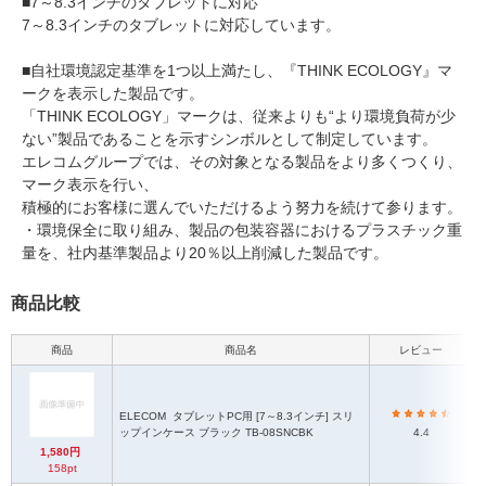
■7～8.3インチのタブレットに対応
7～8.3インチのタブレットに対応しています。
■自社環境認定基準を1つ以上満たし、『THINK ECOLOGY』マ
ークを表示した製品です。
「THINK ECOLOGY」マークは、従来よりも“より環境負荷が少
ない”製品であることを示すシンボルとして制定しています。
エレコムグループでは、その対象となる製品をより多くつくり、
マーク表示を行い、
積極的にお客様に選んでいただけるよう努力を続けて参ります。
・環境保全に取り組み、製品の包装容器におけるプラスチック重
量を、社内基準製品より20％以上削減した製品です。
商品比較
商品
商品名
レビュー
ELECOM
タブレットPC用 [7～8.3インチ] スリ
ップインケース ブラック TB-08SNCBK
4.4
1,580円
158pt