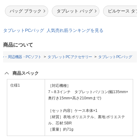
バッグ ブラック
タブレット バッグ
ピルケース タ
タブレットPCバッグ 人気売れ筋ランキングを見る
商品について
コン・周辺機器・PCソフト
タブレットPCアクセサリー
タブレットPCバッグ
商品スペック
仕様1
［対応機種］
7～8.3インチ タブレットパソコン(幅135mm×
奥行き15mm×高さ210mmまで)
［セット内容］ケース本体×1
［材質］表地:ポリエステル、裏地:ポリエステ
ル、芯材:SBR
［重量］約71g