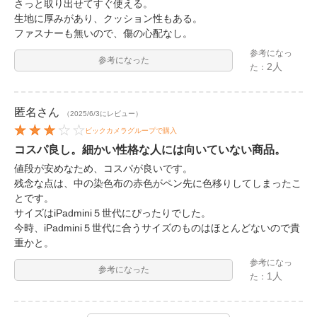
さっと取り出せてすぐ使える。
生地に厚みがあり、クッション性もある。
ファスナーも無いので、傷の心配なし。
参考になっ
参考になった
2人
た：
匿名
さん
（2025/6/3にレビュー）
ビックカメラグループで購入
コスパ良し。細かい性格な人には向いていない商品。
値段が安めなため、コスパが良いです。
残念な点は、中の染色布の赤色がペン先に色移りしてしまったこ
とです。
サイズはiPadmini５世代にぴったりでした。
今時、iPadmini５世代に合うサイズのものはほとんどないので貴
重かと。
参考になっ
参考になった
1人
た：