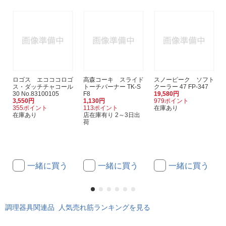
ロゴス エコココロゴ
高森コーキ スライド
スノーピーク ソフト
ス・ダッチチャコール
トーチバーナー TK-S
クーラー 47 FP-347
30 No.83100105
F8
19,580円
3,550円
1,130円
979ポイント
355ポイント
113ポイント
在庫あり
在庫あり
店在庫有り 2～3日出
荷
一緒に買う
一緒に買う
一緒に買う
調理器具関連品 人気売れ筋ランキングを見る