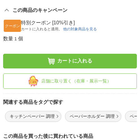
この商品のキャンペーン
特別クーポン [10%引き]
クーポン
カートに入れると適用。
他の対象商品を見る
数量
個
1
カートに入れる
店舗に取り置く（在庫・展示一覧）
関連する商品をタグで探す
キッチンペーパー 調理
ペーパーホルダー 調理
ペー
この商品を買った後に買われている商品