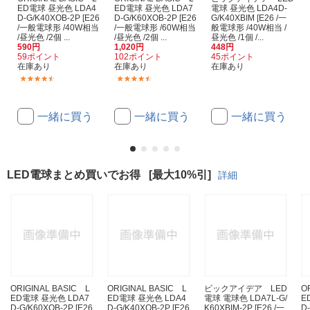
ED電球 昼光色 LDA4
ED電球 昼光色 LDA7
電球 昼光色 LDA4D-
D-G/K40XOB-2P [E26
D-G/K60XOB-2P [E26
G/K40XBIM [E26 /一
/一般電球形 /40W相当
/一般電球形 /60W相当
般電球形 /40W相当 /
/昼光色 /2個 ...
/昼光色 /2個 ...
昼光色 /1個 /...
590円
1,020円
448円
59ポイント
102ポイント
45ポイント
在庫あり
在庫あり
在庫あり
(92)
(260)
一緒に買う
一緒に買う
一緒に買う
LED電球まとめ買いでお得
[最大10%引]
詳細
ORIGINAL BASIC L
ORIGINAL BASIC L
ビックアイデア LED
O
ED電球 昼光色 LDA7
ED電球 昼光色 LDA4
電球 電球色 LDA7L-G/
E
D-G/K60XOB-2P [E26
D-G/K40XOB-2P [E26
K60XBIM-2P [E26 /一
D-