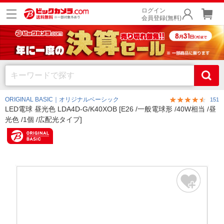
ログイン
会員登録(無料)
ORIGINAL BASIC｜オリジナルベーシック
151
LED電球 昼光色 LDA4D-G/K40XOB [E26 /一般電球形 /40W相当 /昼
光色 /1個 /広配光タイプ]