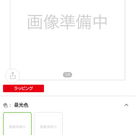
1/9
色
：
昼光色