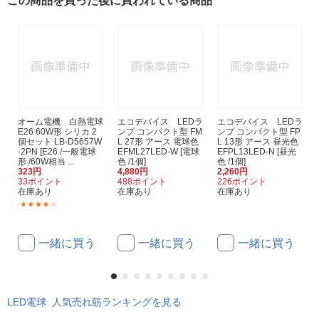
この商品を買った後に買われている商品
オーム電機 白熱電球
エコデバイス LEDラ
エコデバイス LEDラ
E26 60W形 シリカ 2
ンプ コンパクト型 FM
ンプ コンパクト型 FP
個セット LB-D5657W
L 27形 アース 電球色
L 13形 アース 昼光色
-2PN [E26 /一般電球
EFML27LED-W [電球
EFPL13LED-N [昼光
形 /60W相当 ...
色 /1個]
色 /1個]
323円
4,880円
2,260円
33ポイント
488ポイント
226ポイント
在庫あり
在庫あり
在庫あり
(16)
一緒に買う
一緒に買う
一緒に買う
LED電球 人気売れ筋ランキングを見る