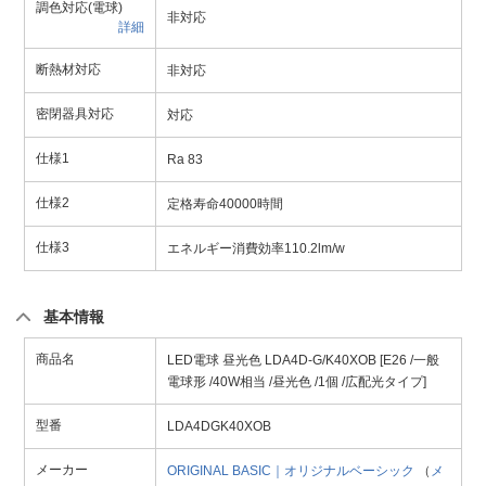
調色対応(電球)
非対応
詳細
断熱材対応
非対応
密閉器具対応
対応
仕様1
Ra 83
仕様2
定格寿命40000時間
仕様3
エネルギー消費効率110.2lm/w
基本情報
商品名
LED電球 昼光色 LDA4D-G/K40XOB [E26 /一般
電球形 /40W相当 /昼光色 /1個 /広配光タイプ]
型番
LDA4DGK40XOB
メーカー
ORIGINAL BASIC｜オリジナルベーシック
（
メ