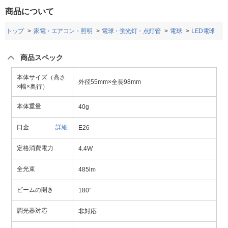
商品について
トップ
家電・エアコン・照明
電球・蛍光灯・点灯管
電球
LED電球
商品スペック
本体サイズ（高さ
外径55mm×全長98mm
×幅×奥行）
本体重量
40g
口金
詳細
E26
定格消費電力
4.4W
全光束
485lm
ビームの開き
180°
調光器対応
非対応