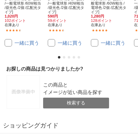
/一般電球形 /60W相当
/一般電球形 /40W相当
般電球形 /60W相当 /
一
/昼光色 /2個 /広配光タ
/昼光色 /2個 /広配光タ
電球色 /2個 /広配光タ
/
イプ]
イプ]
イプ]
イ
1,020円
590円
1,280円
7
102ポイント
59ポイント
128ポイント
7
在庫あり
在庫あり
在庫あり
在
(260)
(92)
(1)
一緒に買う
一緒に買う
一緒に買う
お探しの商品は見つかりましたか?
この商品と
イメージが近い商品を探す
検索する
ショッピングガイド