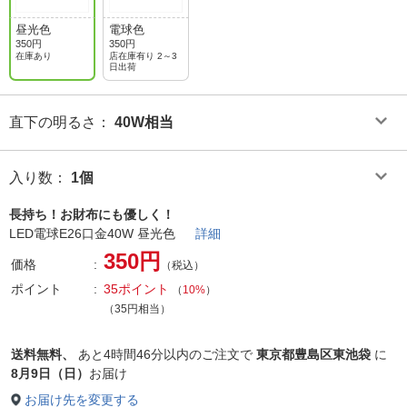
昼光色
電球色
350円
350円
在庫あり
店在庫有り 2～3
日出荷
直下の明るさ
：
40W相当
入り数
：
1個
長持ち！お財布にも優しく！
LED電球E26口金40W 昼光色
詳細
350円
価格
（税込）
ポイント
35ポイント
（
10%
）
（35円相当）
送料無料、
あと
4時間46分以内
のご注文で
東京都豊島区東池袋
に
8月9日（日）
お届け
お届け先を変更する