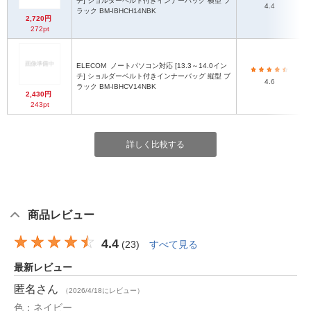
チ] ショルダーベルト付きインナーバッグ 横型 ブ
4.4
ラック BM-IBHCH14NBK
2,720円
272pt
ELECOM
ノートパソコン対応 [13.3～14.0イン
チ] ショルダーベルト付きインナーバッグ 縦型 ブ
4.6
ラック BM-IBHCV14NBK
2,430円
243pt
詳しく比較する
商品レビュー
4.4
(
23
)
すべて見る
最新レビュー
匿名
さん
（2026/4/18にレビュー）
色：ネイビー