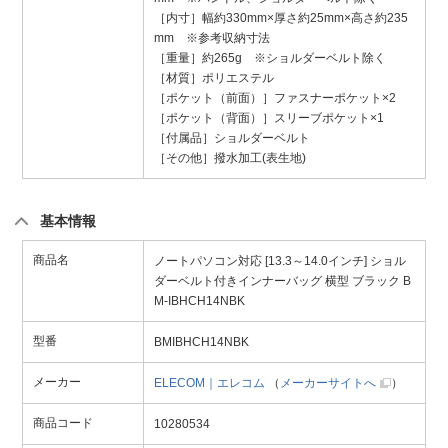
［内寸］幅約330mm×厚さ約25mm×高さ約235
mm ※参考収納寸法
［重量］約265g ※ショルダーベルト除く
［材質］ポリエステル
［ポケット（前面）］ファスナーポケット×2
［ポケット（背面）］スリーブポケット×1
［付属品］ショルダーベルト
［その他］撥水加工(表生地)
基本情報
商品名
ノートパソコン対応 [13.3～14.0インチ] ショル
ダーベルト付きインナーバッグ 横型 ブラック B
M-IBHCH14NBK
型番
BMIBHCH14NBK
メーカー
ELECOM｜エレコム
（
メーカーサイトへ
）
商品コード
10280534