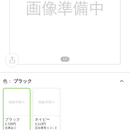
1/7
色
：
ブラック
ブラック
ネイビー
2,720円
3,113円
在庫あり
店在庫有り 2～3