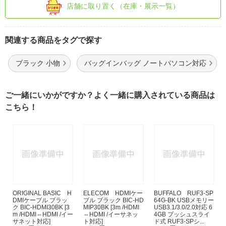
店舗に取り置く（在庫・展示一覧）
関連する商品をタグで探す
ブラック 小物
バッグインバッグ ノートパソコン対応
ご一緒にいかがですか？よく一緒に購入されている商品は
こちら！
ORIGINAL BASIC H
ELECOM HDMIケー
BUFFALO RUF3-SP
DMIケーブル ブラッ
ブル ブラック BIC-HD
64G-BK USBメモリー
ク BIC-HDMI30BK [3
MIP30BK [3m /HDMI
USB3.1/3.0/2.0対応 6
m /HDMI⇔HDMI /イー
⇔HDMI /イーサネッ
4GB プッシュスライ
サネット対応]
ト対応]
ド式 RUF3-SPシ...