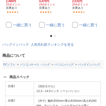
2,480円
4,470円
2,532円
25ポイント
224ポイント
254ポイント
在庫あり
在庫あり
在庫あり
(170)
(16)
(96)
一緒に買う
一緒に買う
一緒に買う
バッグインバッグ 人気売れ筋ランキングを見る
商品について
・PCソフト
パソコンケース・バッグ
パソコンバッグ
バッグインバッグ
商品スペック
仕様1
［対応モデル］
13.3～14.0インチ ノートパソコン
仕様2
［外寸］幅約350mm×厚さ約30mm×高さ約260
mm ※ハンドル、ショルダーベルト除く