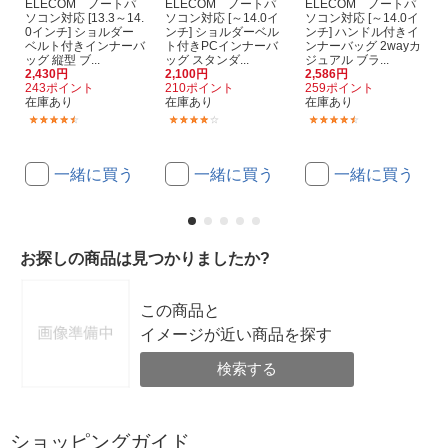
ELECOM ノートパ
ELECOM ノートパ
ELECOM ノートパ
ソコン対応 [13.3～14.
ソコン対応 [～14.0イ
ソコン対応 [～14.0イ
0インチ] ショルダー
ンチ] ショルダーベル
ンチ] ハンドル付きイ
ベルト付きインナーバ
ト付きPCインナーバ
ンナーバッグ 2wayカ
ッグ 縦型 ブ...
ッグ スタンダ...
ジュアル ブラ...
2,430円
2,100円
2,586円
243ポイント
210ポイント
259ポイント
在庫あり
在庫あり
在庫あり
(18)
(16)
(16)
一緒に買う
一緒に買う
一緒に買う
お探しの商品は見つかりましたか?
この商品と
イメージが近い商品を探す
検索する
ショッピングガイド