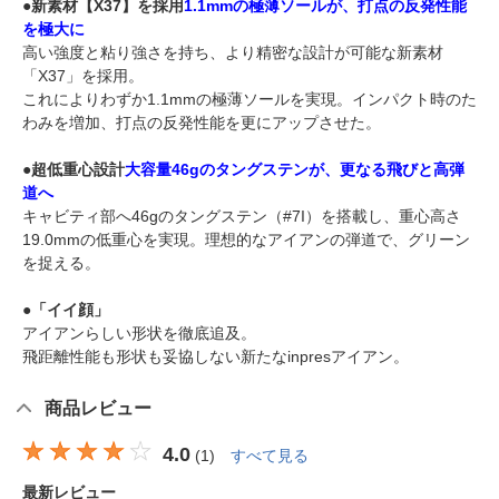
●新素材【X37】を採用
1.1mmの極薄ソールが、打点の反発性能
を極大に
高い強度と粘り強さを持ち、より精密な設計が可能な新素材
「X37」を採用。
これによりわずか1.1mmの極薄ソールを実現。インパクト時のた
わみを増加、打点の反発性能を更にアップさせた。
●超低重心設計
大容量46gのタングステンが、更なる飛びと高弾
道へ
キャビティ部へ46gのタングステン（#7I）を搭載し、重心高さ
19.0mmの低重心を実現。理想的なアイアンの弾道で、グリーン
を捉える。
●「イイ顔」
アイアンらしい形状を徹底追及。
飛距離性能も形状も妥協しない新たなinpresアイアン。
商品レビュー
4.0
(
1
)
すべて見る
最新レビュー