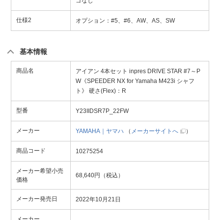
ゴなし
仕様2
オプション：#5、#6、AW、AS、SW
基本情報
商品名
アイアン 4本セット inpres DRIVE STAR #7～P
W《SPEEDER NX for Yamaha M423i シャフ
ト》 硬さ(Flex)：R
型番
Y23IIDSR7P_22FW
メーカー
YAMAHA｜ヤマハ
（
メーカーサイトへ
）
商品コード
10275254
メーカー希望小売
68,640円（税込）
価格
メーカー発売日
2022年10月21日
メーカー