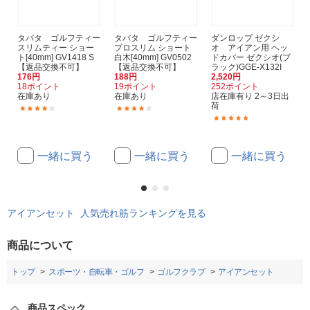
タバタ ゴルフティー
タバタ ゴルフティー
ダンロップ ゼクシ
スリムティー ショー
プロスリム ショート
オ アイアン用 ヘッ
ト[40mm] GV1418 S
白木[40mm] GV0502
ドカバー ゼクシオ(ブ
【返品交換不可】
【返品交換不可】
ラック)GGE-X132I
176円
188円
2,520円
18ポイント
19ポイント
252ポイント
在庫あり
在庫あり
店在庫有り 2～3日出
荷
(4)
(18)
(1)
一緒に買う
一緒に買う
一緒に買う
アイアンセット 人気売れ筋ランキングを見る
商品について
トップ
スポーツ・自転車・ゴルフ
ゴルフクラブ
アイアンセット
商品スペック