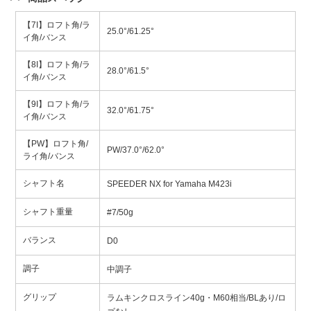
【7I】ロフト角/ラ
25.0°/61.25°
イ角/バンス
【8I】ロフト角/ラ
28.0°/61.5°
イ角/バンス
【9I】ロフト角/ラ
32.0°/61.75°
イ角/バンス
【PW】ロフト角/
PW/37.0°/62.0°
ライ角/バンス
シャフト名
SPEEDER NX for Yamaha M423i
シャフト重量
#7/50g
バランス
D0
調子
中調子
グリップ
ラムキンクロスライン
40g・M60相当/BLあり/ロ