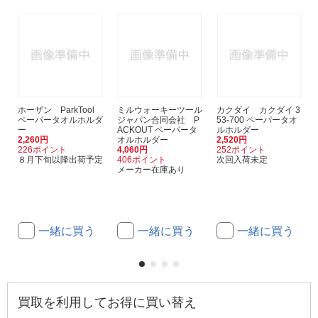
ホーザン ParkTool
ミルウォーキーツール
カクダイ カクダイ 3
ペーパータオルホルダ
ジャパン合同会社 P
53-700 ペーパータオ
ー
ACKOUT ペーパータ
ルホルダー
2,260円
オルホルダー
2,520円
226ポイント
4,060円
252ポイント
８月下旬以降出荷予定
406ポイント
次回入荷未定
メーカー在庫あり
一緒に買う
一緒に買う
一緒に買う
買取を利用してお得に買い替え