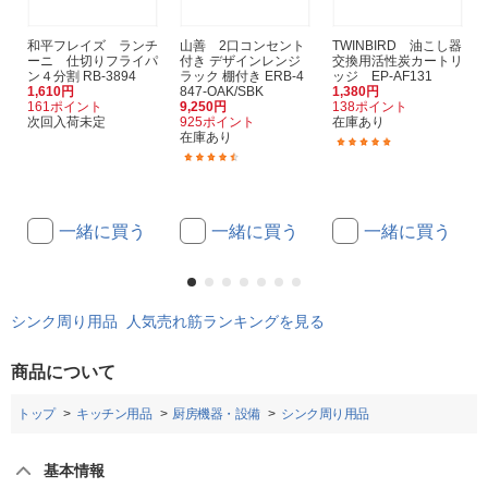
和平フレイズ ランチ
山善 2口コンセント
TWINBIRD 油こし器
ーニ 仕切りフライパ
付き デザインレンジ
交換用活性炭カートリ
ン４分割 RB-3894
ラック 棚付き ERB-4
ッジ EP-AF131
1,610円
847-OAK/SBK
1,380円
161ポイント
9,250円
138ポイント
次回入荷未定
925ポイント
在庫あり
在庫あり
(9)
(6)
一緒に買う
一緒に買う
一緒に買う
シンク周り用品 人気売れ筋ランキングを見る
商品について
トップ
キッチン用品
厨房機器・設備
シンク周り用品
基本情報