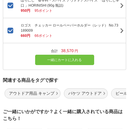
ほりにし 香辛料・スパイス アウトドアスパイス 「ほりにし辛
口 」HORINISHI (90g 瓶詰)
950円
95ポイント
ロゴス チェッカー ロールペーパーホルダー（レッド） No.73
189009
660円
66ポイント
38,570
合計
円
一緒にカートに入れる
関連する商品をタグで探す
アウトドア用品 キャンプ
バケツ アウトドア
ビール
ご一緒にいかがですか？よく一緒に購入されている商品は
こちら！