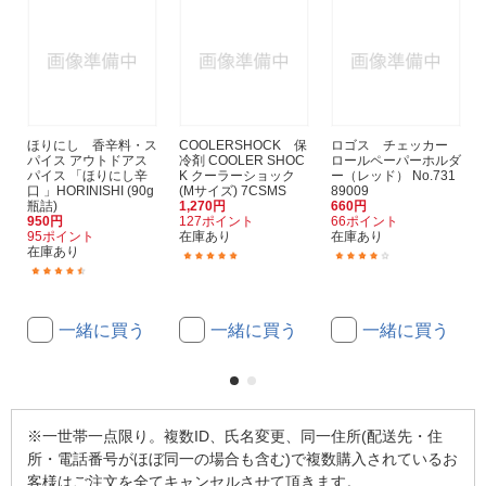
ほりにし 香辛料・ス
COOLERSHOCK 保
ロゴス チェッカー
パイス アウトドアス
冷剤 COOLER SHOC
ロールペーパーホルダ
パイス 「ほりにし辛
K クーラーショック
ー（レッド） No.731
口 」HORINISHI (90g
(Mサイズ) 7CSMS
89009
瓶詰)
1,270円
660円
950円
127ポイント
66ポイント
95ポイント
在庫あり
在庫あり
在庫あり
(5)
(12)
(98)
一緒に買う
一緒に買う
一緒に買う
※一世帯一点限り。複数ID、氏名変更、同一住所(配送先・住
所・電話番号がほぼ同一の場合も含む)で複数購入されているお
客様はご注文を全てキャンセルさせて頂きます。