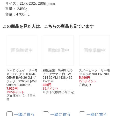
サイズ：214x 232x 280(h)mm
重量： 2450g
容量：4700mL
この商品を見た人は、こちらの商品も見ています
キャロウェイ サーモ
和気産業 WAKI セラ
スノーピーク サーモ
ギアバッグ THERMO
ミックツマミ 白 TW－
ジョッキ700 TW-700
GEAR BAG 26 JM ブ
214 32MM 4438／32
5,490円
ラック 5926098 [W28
TW214
275ポイント
0mm×H240mm×...
385円
在庫あり
7,920円
39ポイント
792ポイント
８月下旬以降出荷予定
店在庫有り 2～3日出
荷
一緒に買う
一緒に買う
一緒に買う