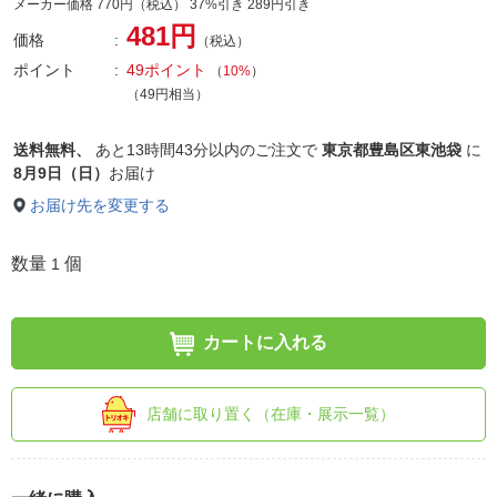
メーカー価格 770円（税込） 37%引き 289円引き
481円
価格
（税込）
ポイント
49ポイント
（
10%
）
（49円相当）
送料無料、
あと
13時間43分以内
のご注文で
東京都豊島区東池袋
に
8月9日（日）
お届け
お届け先を変更する
数量
個
1
カートに入れる
店舗に取り置く（在庫・展示一覧）