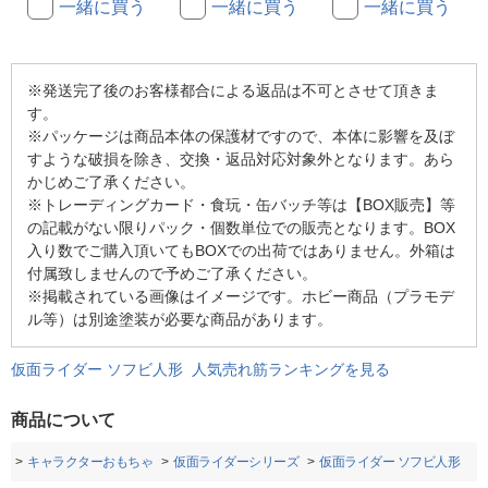
一緒に買う
一緒に買う
一緒に買う
※発送完了後のお客様都合による返品は不可とさせて頂きま
す。
※パッケージは商品本体の保護材ですので、本体に影響を及ぼ
すような破損を除き、交換・返品対応対象外となります。あら
かじめご了承ください。
※トレーディングカード・食玩・缶バッチ等は【BOX販売】等
の記載がない限りパック・個数単位での販売となります。BOX
入り数でご購入頂いてもBOXでの出荷ではありません。外箱は
付属致しませんので予めご了承ください。
※掲載されている画像はイメージです。ホビー商品（プラモデ
ル等）は別途塗装が必要な商品があります。
仮面ライダー ソフビ人形 人気売れ筋ランキングを見る
商品について
品
キャラクターおもちゃ
仮面ライダーシリーズ
仮面ライダー ソフビ人形