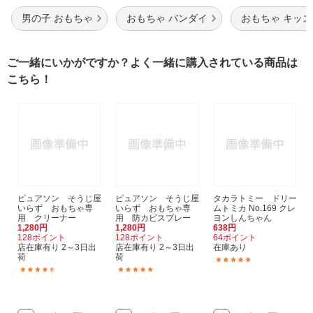
男の子 おもちゃ
おもちゃ バンダイ
おもちゃ キッズ
ご一緒にいかがですか？よく一緒に購入されている商品は
こちら！
ピュアソン そうじ屋
ピュアソン そうじ屋
タカラトミー ドリー
いらず おもちゃ専
いらず おもちゃ専
ムトミカ No.169 クレ
用 クリーナー
用 防カビスプレー
ヨンしんちゃん
1,280円
1,280円
638円
128ポイント
128ポイント
64ポイント
店在庫有り 2～3日出
店在庫有り 2～3日出
在庫あり
荷
荷
(22)
(15)
(2)