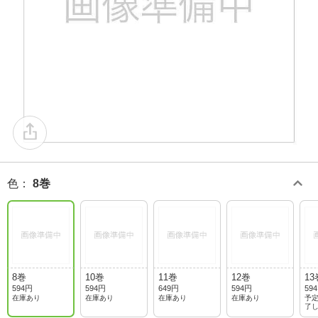
色
：
8巻
8巻
10巻
11巻
12巻
13
594円
594円
649円
594円
59
在庫あり
在庫あり
在庫あり
在庫あり
予
了