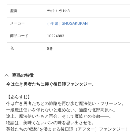
型番
ｿｳｿｳ ﾉ ﾌﾘ-ﾚﾝ 8
メーカー
小学館｜SHOGAKUKAN
商品コード
10224883
色
8巻
商品の特徴
今は亡き勇者たちに捧ぐ後日譚ファンタジー。
【あらすじ】
今は亡き勇者たちとの旅路を再び歩む魔法使い・フリーレン。
一級魔法使いを伴わないと進めない、過酷な北部高原へ。
途上、魔法使いたちと再会、そして魔族との会敵――。
物語は、美味くないパンの味を思い出させる。
英雄たちの“郷愁”を滲ませる後日譚（アフター）ファンタジー！