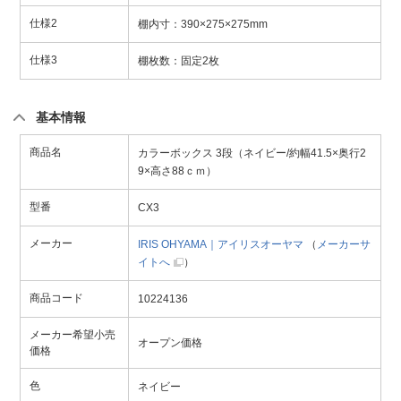
仕様2
棚内寸：390×275×275mm
仕様3
棚枚数：固定2枚
基本情報
商品名
カラーボックス 3段（ネイビー/約幅41.5×奥行2
9×高さ88ｃｍ）
型番
CX3
メーカー
IRIS OHYAMA｜アイリスオーヤマ
（
メーカーサ
イトへ
）
商品コード
10224136
メーカー希望小売
オープン価格
価格
色
ネイビー