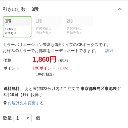
引き出し数
：
3段
3段
1段
2段
選択可能な
選択可能な
1,860円
商品を表示
商品を表示
在庫あり
カラーバリエーション豊富な3段タイプのCBボックスです。
お好みのカラーでお部屋をコーディネートできます。
詳細
1,860円
価格
（税込）
ポイント
186ポイント
（
10%
）
（186円相当）
送料無料、
あと
9時間23分以内
のご注文で
東京都豊島区東池袋
に
8月10日（月）
お届け
お届け先を変更する
数量
個