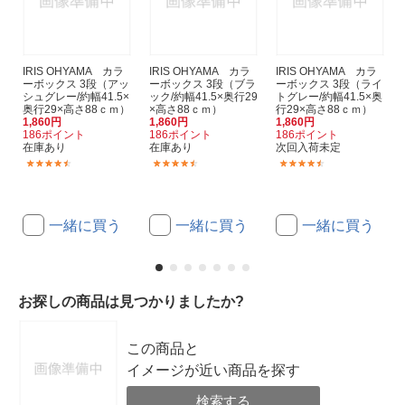
IRIS OHYAMA カラ
IRIS OHYAMA カラ
IRIS OHYAMA カラ
ーボックス 3段（アッ
ーボックス 3段（ブラ
ーボックス 3段（ライ
シュグレー/約幅41.5×
ック/約幅41.5×奥行29
トグレー/約幅41.5×奥
奥行29×高さ88ｃｍ）
×高さ88ｃｍ）
行29×高さ88ｃｍ）
1,860円
1,860円
1,860円
186ポイント
186ポイント
186ポイント
在庫あり
在庫あり
次回入荷未定
(52)
(52)
(52)
一緒に買う
一緒に買う
一緒に買う
お探しの商品は見つかりましたか?
この商品と
イメージが近い商品を探す
検索する