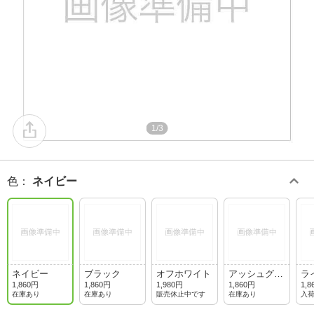
1/3
色
：
ネイビー
ネイビー
ブラック
オフホワイト
アッシュグレ
ラ
ー
1,860円
1,860円
1,980円
1,860円
1,8
在庫あり
在庫あり
販売休止中です
在庫あり
入