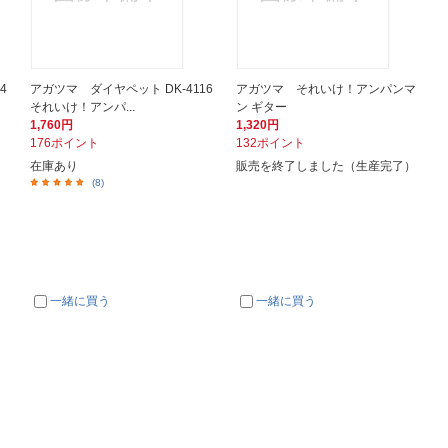
4
アガツマ ダイヤペット DK-4116
アガツマ それいけ！アンパンマ
それいけ！アンパ...
ン ギター
1,760円
1,320円
176ポイント
132ポイント
在庫あり
販売を終了しました（生産完了）
(8)
一緒に買う
一緒に買う