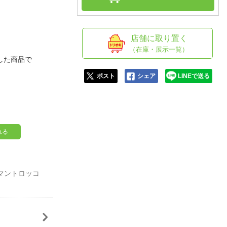
人窓口
R情報
店舗に取り置く
（在庫・展示一覧）
した商品で
nglish / 中文
ポスト
シェア
LINEで送る
れる
ンマントロッコ