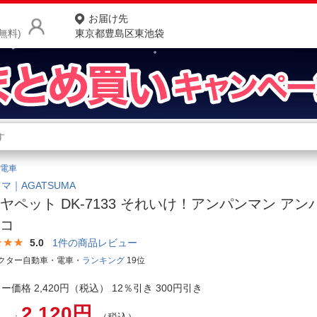
お届け先
無料)
東京都豊島区東池袋
商品をさがす
ランキングからさがす
ネ
電車
カテゴリ一覧からさがす
ポ
マ｜AGATSUMA
ヤペット DK-7133 それいけ！アンパンマン ア
店
ッコ
お
5.0
1
件の商品レビュー
クター自動車・電車・
ランキング
19位
お客様サポート
ー価格 2,420円（税込） 12％引き 300円引き
ご利用ガイド
2,120円