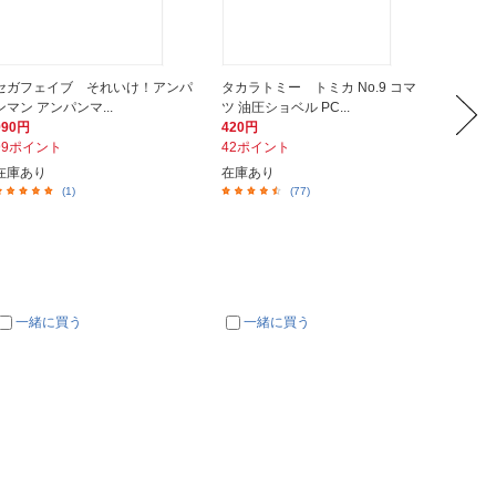
セガフェイブ それいけ！アンパ
タカラトミー トミカ No.9 コマ
タカラト
ンマン アンパンマ...
ツ 油圧ショベル PC...
ヨタ ク
990円
420円
418円
99ポイント
42ポイント
42ポイ
在庫あり
在庫あり
在庫あ
(1)
(77)
一緒に買う
一緒に買う
一