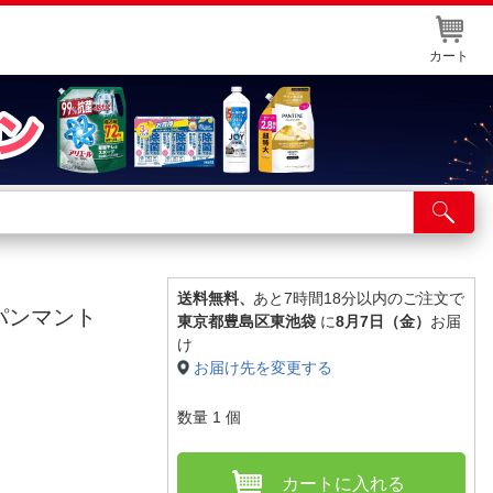
カート
店舗サービス
ット取り置き
イントカードWEB登録
送料無料、
あと7時間18分以内のご注文で
ンパンマント
東京都豊島区東池袋
に
8月7日（金）
お届
舗情報・店舗一覧
け
お届け先を変更する
取り寄せ品入荷状況照会
数量
1
個
カートに入れる