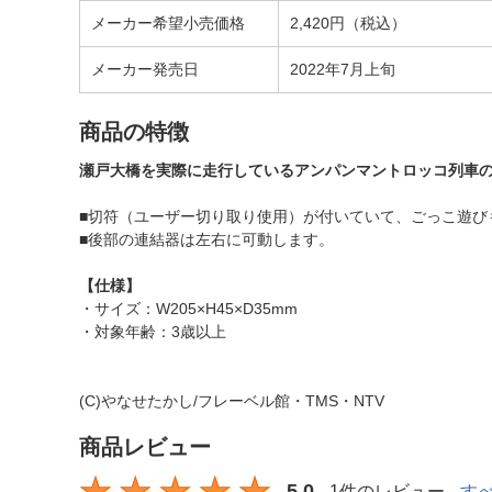
メーカー希望小売価格
2,420円（税込）
メーカー発売日
2022年7月上旬
商品の特徴
瀬戸大橋を実際に走行しているアンパンマントロッコ列車
■切符（ユーザー切り取り使用）が付いていて、ごっこ遊び
■後部の連結器は左右に可動します。
【仕様】
・サイズ：W205×H45×D35mm
・対象年齢：3歳以上
(C)やなせたかし/フレーベル館・TMS・NTV
商品レビュー
5.0
1件のレビュー
す