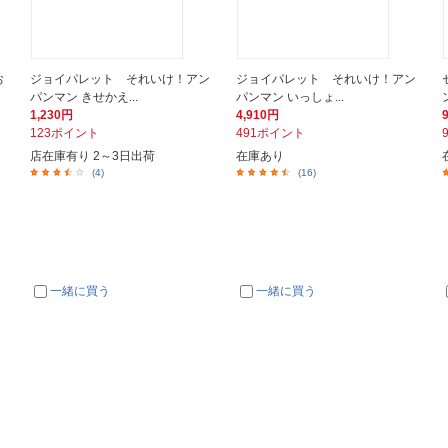
お
ジョイパレット それいけ！アン
ジョイパレット それいけ！アン
パンマン きせかえ...
パンマン いっしょ...
1,230円
4,910円
123ポイント
491ポイント
店在庫有り 2～3日出荷
在庫あり
(4)
(16)
一緒に買う
一緒に買う