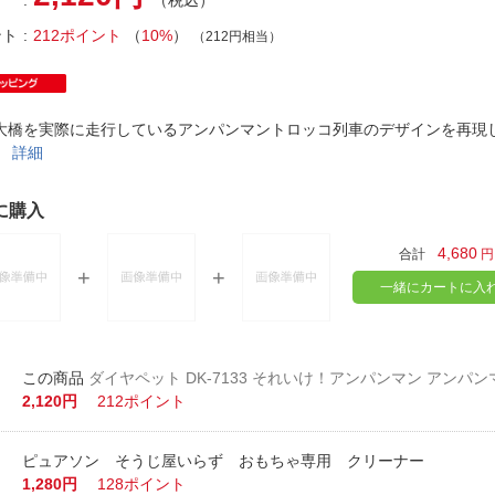
（税込）
法
よくある質問・お問合せ
ント
212ポイント
（
10%
）
（212円相当）
I
ご利用規約
大橋を実際に走行しているアンパンマントロッコ列車のデザインを再現
。
詳細
E
に購入
4,680
合計
円
一緒にカートに入
ダイヤペット DK-7133 それいけ！アンパンマン アンパ
2,120円
212ポイント
ピュアソン そうじ屋いらず おもちゃ専用 クリーナー
1,280円
128ポイント