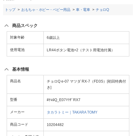
トップ
おもちゃ・ホビー・ベビー用品
車・電車
チョロQ
商品スペック
対象年齢
6歳以上
使用電池
LR44ボタン電池×2（テスト用電池付属）
基本情報
商品名
チョロQ e-07 マツダ RX-7（FD3S）[初回特典付
き]
型番
#ﾁｮﾛQ_E07ﾏﾂﾀﾞRX7
メーカー
タカラトミー｜TAKARA TOMY
商品コード
10204482