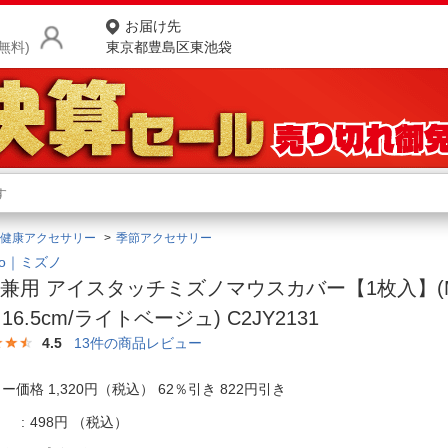
お届け先
無料)
東京都豊島区東池袋
商品をさがす
ランキングからさがす
ネ
健康アクセサリー
季節アクセサリー
カテゴリ一覧からさがす
ポ
uno｜ミズノ
兼用 アイスタッチミズノマウスカバー【1枚入】(
店
～16.5cm/ライトベージュ) C2JY2131
お
4.5
13
件の商品レビュー
お客様サポート
ー価格 1,320円（税込） 62％引き 822円引き
ご利用ガイド
498円
（税込）