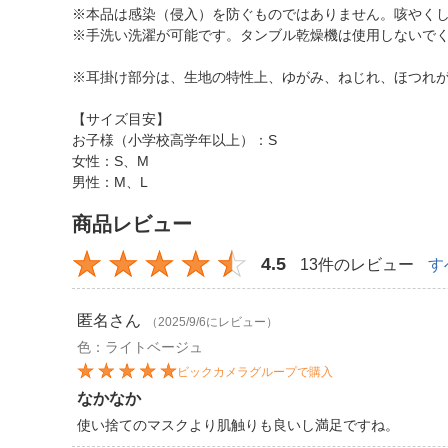
※本品は感染（侵入）を防ぐものではありません。咳やく
※手洗い洗濯が可能です。タンブル乾燥機は使用しないで
※耳掛け部分は、生地の特性上、ゆがみ、ねじれ、ほつれ
【サイズ目安】
お子様（小学校高学年以上）：S
女性：S、M
男性：M、L
商品レビュー
4.5
13件のレビュー
す
匿名
さん
（2025/9/6にレビュー）
色：ライトベージュ
ビックカメラグループで購入
なかなか
使い捨てのマスクより肌触りも良いし満足ですね。