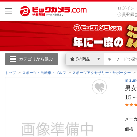
ログイン
会員登録(
こんにちは
カテゴリから選ぶ
全ての商品
ログイン
トップ
スポーツ・自転車・ゴルフ
スポーツアクセサリー・サポーター
miz
男女
新規会員登録
15
会員メニュー
メーカ
お買いもの履歴
価格
閲覧履歴