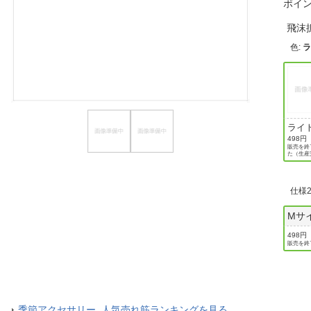
ポイ
ほしいもの
飛沫
お知らせ
色
:
ライ
ジュ
498円
販売を終
た（生産
仕様
Mサ
498円
販売を終
季節アクセサリー 人気売れ筋ランキングを見る