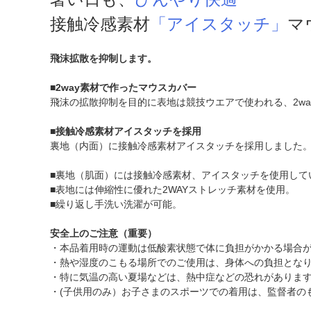
接触冷感素材
「アイスタッチ」
マ
飛沫拡散を抑制します。
■2way素材で作ったマウスカバー
飛沫の拡散抑制を目的に表地は競技ウエアで使われる、2w
■接触冷感素材アイスタッチを採用
裏地（内面）に接触冷感素材アイスタッチを採用しました
■裏地（肌面）には接触冷感素材、アイスタッチを使用して
■表地には伸縮性に優れた2WAYストレッチ素材を使用。
■繰り返し手洗い洗濯が可能。
安全上のご注意（重要）
・本品着用時の運動は低酸素状態で体に負担がかかる場合
・熱や湿度のこもる場所でのご使用は、身体への負担とな
・特に気温の高い夏場などは、熱中症などの恐れがありま
・(子供用のみ）お子さまのスポーツでの着用は、監督者の