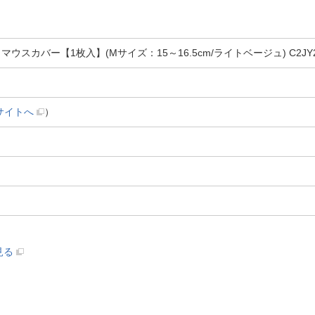
スカバー【1枚入】(Mサイズ：15～16.5cm/ライトベージュ) C2JY2
サイトへ
）
見る