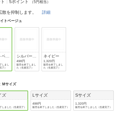
法
ント
5ポイント
（5円相当）
よくある質問・お問合せ
I
拡散を抑制します。
詳細
ご利用規約
ライトベージュ
E
トベー
シルバーグ
ネイビー
レー
498円
1,320円
了しまし
販売を終了しまし
販売を終了しまし
完了）
た（生産完了）
た（生産完了）
2
:
Mサイズ
イズ
Lサイズ
Sサイズ
498円
1,320円
了しました（生産完了）
販売を終了しました（生産完了）
販売を終了しました（生産完了）