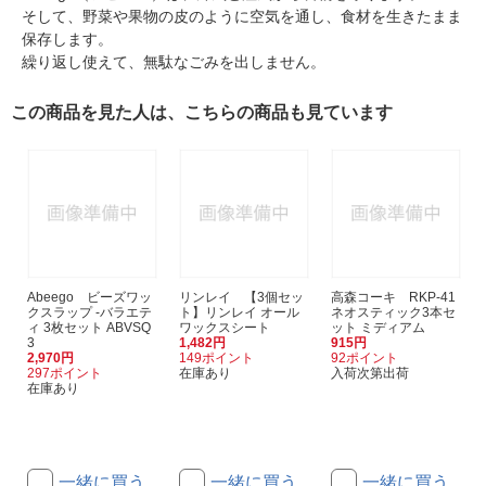
そして、野菜や果物の皮のように空気を通し、食材を生きたまま
保存します。
繰り返し使えて、無駄なごみを出しません。
この商品を見た人は、こちらの商品も見ています
Abeego ビーズワッ
リンレイ 【3個セッ
高森コーキ RKP-41
クスラップ -バラエテ
ト】リンレイ オール
ネオスティック3本セ
ィ 3枚セット ABVSQ
ワックスシート
ット ミディアム
3
1,482円
915円
2,970円
149ポイント
92ポイント
297ポイント
在庫あり
入荷次第出荷
在庫あり
一緒に買う
一緒に買う
一緒に買う