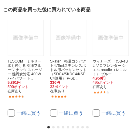
この商品を買った後に買われている商品
TESCOM ミキサー
Skater 軽量コンパク
ウィナーズ RSB-4B
氷も砕ける 冷凍フル
ト470mlステンレスボ
L ソロブレンダー シ
ーツ ナッツ スムージ
トル用パッキンセット
エル recolte（レコル
ー 離乳食対応 400W
（SDC4/SKDC4/KSD
ト） ブルー
ハイパワー ト...
C4適用） P-SD...
4,950円
5,891円
330円
495ポイント
590ポイント
33ポイント
在庫あり
在庫あり
在庫あり
(12)
(2)
(9)
一緒に買う
一緒に買う
一緒に買う