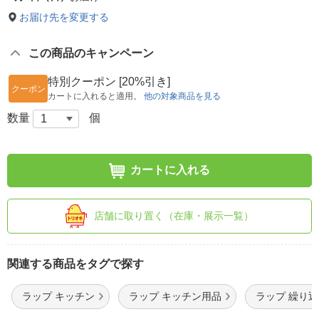
お届け先を変更する
この商品のキャンペーン
特別クーポン [20%引き]
クーポン
カートに入れると適用。
他の対象商品を見る
数量
個
カートに入れる
店舗に取り置く（在庫・展示一覧）
関連する商品をタグで探す
ラップ キッチン
ラップ キッチン用品
ラップ 繰り