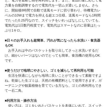
と、電力を遮断し熱を再利用します。また、食品の量に応じて電
力量を自動調整するので電気代を一切ムダ遣いしません。さら
に、開始後8時間で自動で送風モードに切り替わり、待機電力レ
ベルの10Wまで電力を抑える超エコ仕様。送風モードなら1時間
でたった0.25円なので、スイッチをいれっぱなしにしていても、
電気代は1日数円程度です。電気代はスマートなのに容量はたっ
ぷり1キロ。
■
日々のお手入れも超簡単、汚れが気になったら水洗い・食洗器
もOK
お手入れは中のバスケットを取り出してさっと水洗いするだ
け。細かいパーツはないのでとっても簡単。食洗機の使用もOK
です。
■
使うだけで地球にやさしい、ゴミを減らして再利用も可能
生活を快適にしながら地球に良いことができるって素敵ですよ
ね。乾燥した生ゴミは、天然の有機肥料として使用できます。ガ
ーデニングや観葉植物を育てている方なら、ゴミの再利用もでき
て一石二鳥。
■
利用方法・操作方法
使い方は、ゴミをいれたバスケットを本体にいれて、スイッチ