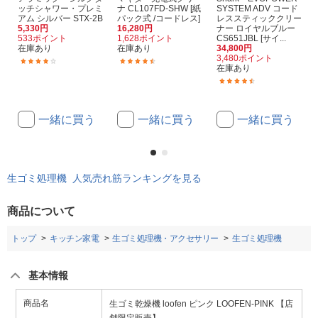
ッチシャワー・プレミ
ナ CL107FD-SHW [紙
SYSTEM ADV コード
アム シルバー STX-2B
パック式 /コードレス]
レススティッククリー
5,330円
16,280円
ナー ロイヤルブルー
533ポイント
1,628ポイント
CS651JBL [サイ...
在庫あり
在庫あり
34,800円
3,480ポイント
(227)
(479)
在庫あり
(118)
一緒に買う
一緒に買う
一緒に買う
生ゴミ処理機 人気売れ筋ランキングを見る
商品について
トップ
キッチン家電
生ゴミ処理機・アクセサリー
生ゴミ処理機
基本情報
商品名
生ゴミ乾燥機 loofen ピンク LOOFEN-PINK 【店