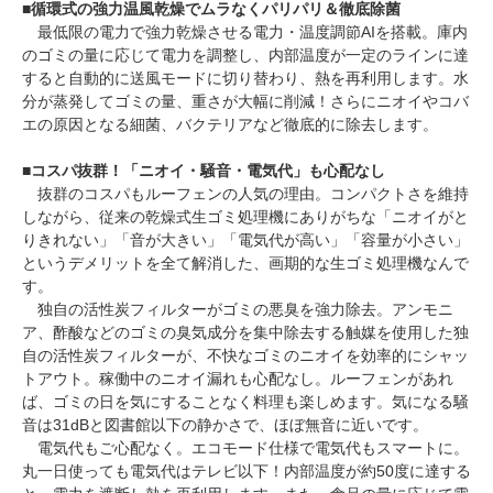
■
循環式の強力温風乾燥でムラなくパリパリ＆徹底除菌
最低限の電力で強力乾燥させる電力・温度調節AIを搭載。庫内
のゴミの量に応じて電力を調整し、内部温度が一定のラインに達
すると自動的に送風モードに切り替わり、熱を再利用します。水
分が蒸発してゴミの量、重さが大幅に削減！さらにニオイやコバ
エの原因となる細菌、バクテリアなど徹底的に除去します。
■
コスパ抜群！「ニオイ・騒音・電気代」も心配なし
抜群のコスパもルーフェンの人気の理由。コンパクトさを維持
しながら、従来の乾燥式生ゴミ処理機にありがちな「ニオイがと
りきれない」「音が大きい」「電気代が高い」「容量が小さい」
というデメリットを全て解消した、画期的な生ゴミ処理機なんで
す。
独自の活性炭フィルターがゴミの悪臭を強力除去。アンモニ
ア、酢酸などのゴミの臭気成分を集中除去する触媒を使用した独
自の活性炭フィルターが、不快なゴミのニオイを効率的にシャッ
トアウト。稼働中のニオイ漏れも心配なし。ルーフェンがあれ
ば、ゴミの日を気にすることなく料理も楽しめます。気になる騒
音は31dBと図書館以下の静かさで、ほぼ無音に近いです。
電気代もご心配なく。エコモード仕様で電気代もスマートに。
丸一日使っても電気代はテレビ以下！内部温度が約50度に達する