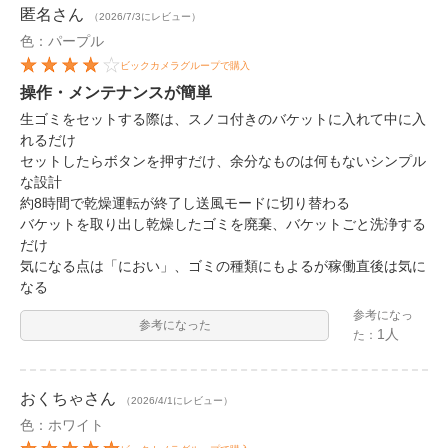
匿名
さん
（2026/7/3にレビュー）
色：パープル
ビックカメラグループで購入
操作・メンテナンスが簡単
生ゴミをセットする際は、スノコ付きのバケットに入れて中に入
れるだけ
セットしたらボタンを押すだけ、余分なものは何もないシンプル
な設計
約8時間で乾燥運転が終了し送風モードに切り替わる
バケットを取り出し乾燥したゴミを廃棄、バケットごと洗浄する
だけ
気になる点は「におい」、ゴミの種類にもよるが稼働直後は気に
なる
参考になっ
参考になった
1人
た：
おくちゃ
さん
（2026/4/1にレビュー）
色：ホワイト