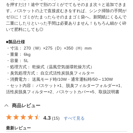
を押すだけ！途中で別のゴミがでてもそのまま次々と追加できま
す。バスケットの上で直接皮むきをすれば、シンク掃除の手間が
ゼロに！ゴミがたまったらそのままゴミ袋へ。新聞紙にくるんで
二重にしたりといった手間は必要ありません！もちろん細かく砕
いて肥料にしても◎
■
製品仕様
・寸法： 270（W）×275（D）×350（H）mm
・重量： 6kg
・容量： 5L
・処理方式： 乾燥式（温風空気循環乾燥方式）
・臭気処理方式： 自立式活性炭脱臭フィルター
・消費電力： 送風モード時/10W・通常運転時/50～130W
・セット内容： バスケット×1、脱臭フィルターフォルダー×1、
活性炭脱臭フィルター×2、バスケットカバー×5、取扱説明書
商品レビュー
4.3
(
15
)
すべて見る
最新レビュー