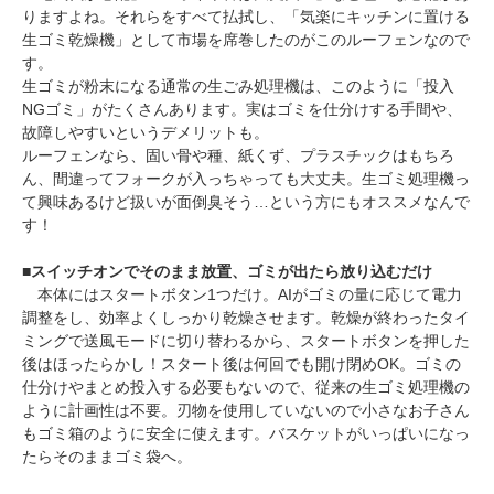
りますよね。それらをすべて払拭し、「気楽にキッチンに置ける
生ゴミ乾燥機」として市場を席巻したのがこのルーフェンなので
す。
生ゴミが粉末になる通常の生ごみ処理機は、このように「投入
NGゴミ」がたくさんあります。実はゴミを仕分けする手間や、
故障しやすいというデメリットも。
ルーフェンなら、固い骨や種、紙くず、プラスチックはもちろ
ん、間違ってフォークが入っちゃっても大丈夫。生ゴミ処理機っ
て興味あるけど扱いが面倒臭そう…という方にもオススメなんで
す！
■
スイッチオンでそのまま放置、ゴミが出たら放り込むだけ
本体にはスタートボタン1つだけ。AIがゴミの量に応じて電力
調整をし、効率よくしっかり乾燥させます。乾燥が終わったタイ
ミングで送風モードに切り替わるから、スタートボタンを押した
後はほったらかし！スタート後は何回でも開け閉めOK。ゴミの
仕分けやまとめ投入する必要もないので、従来の生ゴミ処理機の
ように計画性は不要。刃物を使用していないので小さなお子さん
もゴミ箱のように安全に使えます。バスケットがいっぱいになっ
たらそのままゴミ袋へ。