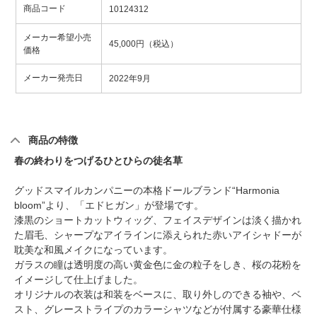
商品コード
10124312
メーカー希望小売
45,000円（税込）
価格
メーカー発売日
2022年9月
商品の特徴
春の終わりをつげるひとひらの徒名草
グッドスマイルカンパニーの本格ドールブランド“Harmonia
bloom”より、「エドヒガン」が登場です。
漆黒のショートカットウィッグ、フェイスデザインは淡く描かれ
た眉毛、シャープなアイラインに添えられた赤いアイシャドーが
耽美な和風メイクになっています。
ガラスの瞳は透明度の高い黄金色に金の粒子をしき、桜の花粉を
イメージして仕上げました。
オリジナルの衣装は和装をベースに、取り外しのできる袖や、ベ
スト、グレーストライプのカラーシャツなどが付属する豪華仕様