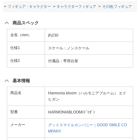
品
フィギュア・キャラクター
キャラクターフィギュア
その他 フィギュア
商品スペック
全長（mm）
約230
仕様1
スケール：ノンスケール
仕様2
付属品：専用台座
基本情報
商品名
Harmonia bloom（ハルモニアブルーム） エド
ヒガン
型番
HARMONIABLOOMｴﾄﾞﾋｶﾞﾝ
メーカー
グッドスマイルカンパニー｜GOOD SMILE CO
MPANY