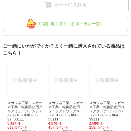
カートに入れる
店舗に取り置く（在庫・展示一覧）
ご一緒にいかがですか？よく一緒に購入されている商品は
こちら！
スガツネ工業 スガツ
スガツネ工業 スガツ
スガツネ工業 スガツ
ネ工業 転倒防止用ク
ネ工業 転倒防止用ミ
ネ工業 転倒防止用コ
リアミュージアムジェ
ュージアムワックス
レクターホールドパテ
ル（210－038－86
（210－038－866）
（210－038－864）
3） 33111
55111
99111
5,327円
4,570円
2,580円
533ポイント
457ポイント
258ポイント