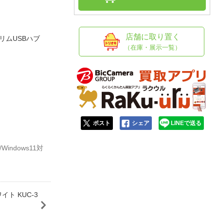
人窓口
R情報
店舗に取り置く
スリムUSBハブ
（在庫・展示一覧）
nglish / 中文
ポスト
シェア
LINEで送る
/Windows11対
ワイト KUC-3