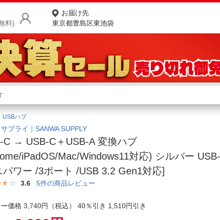
お届け先
無料)
東京都豊島区東池袋
商品をさがす
ランキングからさがす
ネ
USBハブ
カテゴリ一覧からさがす
ポ
サプライ｜SANWA SUPPLY
B-C → USB-C＋USB-A 変換ハブ
店
rome/iPadOS/Mac/Windows11対応) シルバー USB
お
パワー /3ポート /USB 3.2 Gen1対応]
お客様サポート
3.6
5
件の商品レビュー
ー価格 3,740円（税込） 40％引き 1,510円引き
ご利用ガイド