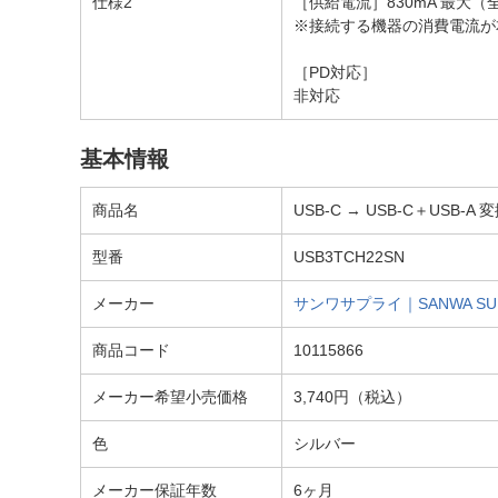
仕様2
［供給電流］830mA 最大
※接続する機器の消費電流が
［PD対応］
非対応
基本情報
商品名
USB-C → USB-C＋USB-A 変
型番
USB3TCH22SN
メーカー
サンワサプライ｜SANWA SU
商品コード
10115866
メーカー希望小売価格
3,740円（税込）
色
シルバー
メーカー保証年数
6ヶ月