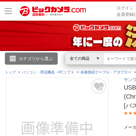
ログイン
会員登録(
こんにちは
カテゴリから選ぶ
全ての商品
ログイン
トップ
パソコン・周辺機器・PCソフト
各種接続ケーブル・アダプター
サンワ
US
新規会員登録
(Ch
[バス
会員メニュー
お買いもの履歴
メーカ
閲覧履歴