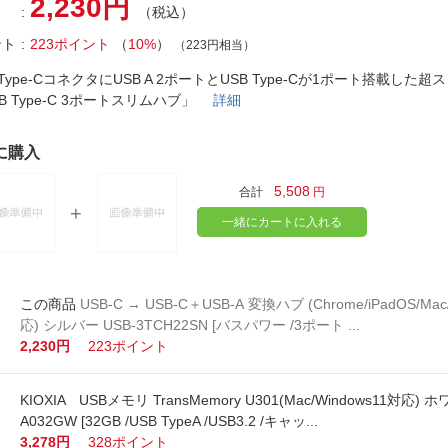
2,230円
法
（税込）
よくある質問・お問合せ
I
ント
223ポイント
（
10%
）
（223円相当）
ご利用規約
 Type-CコネクタにUSB A 2ポートとUSB Type-Cが1ポート搭載した超
B Type-C 3ポートスリムハブ」
詳細
E
に購入
5,508
合計
円
一緒にカートに入れる
USB-C → USB-C＋USB-A 変換ハブ (Chrome/iPadOS/Mac
応) シルバー USB-3TCH22SN [バスパワー /3ポート ...
2,230円
223ポイント
KIOXIA USBメモリ TransMemory U301(Mac/Windows11対応) ホ
A032GW [32GB /USB TypeA /USB3.2 /キャッ...
3,278円
328ポイント