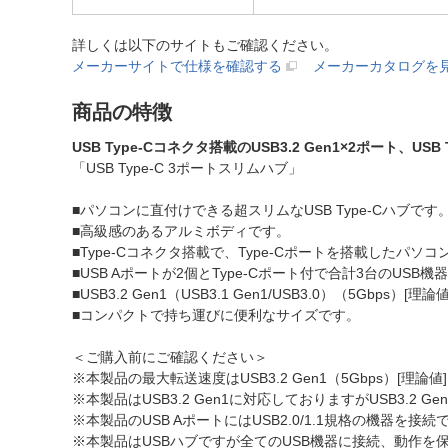
詳しくは以下のサイトもご確認ください。
メーカーサイトで仕様を確認する
メーカーカタログを
商品の特徴
USB Type-Cコネクタ搭載のUSB3.2 Gen1×2ポート、
「USB Type-C 3ポートスリムハブ」
■パソコンに直付けできる超スリムなUSB Type-Cハブです
■高級感のあるアルミボディです。
■Type-Cコネクタ搭載で、Type-Cポートを搭載したパソ
■USB Aポートが2個とType-Cポート付で合計3台のUS
■USB3.2 Gen1（USB3.1 Gen1/USB3.0）（5Gbp
■コンパクトで持ち運びに便利なサイズです。
＜ご購入前にご確認ください＞
※本製品の最大転送速度はUSB3.2 Gen1（5Gbps）[理論
※本製品はUSB3.2 Gen1に対応しておりますがUSB3.2
※本製品のUSB AポートにはUSB2.0/1.1規格の機器を接
※本製品はUSBハブですが全てのUSB機器に接続、動作を