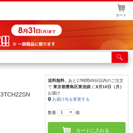
カート
店舗サービス
ット取り置き
イントカードWEB登録
送料無料、
あと17時間49分以内のご注文
で
東京都豊島区東池袋
に
8月10日（月）
舗情報・店舗一覧
お届け
-3TCH22SN
お届け先を変更する
取り寄せ品入荷状況照会
数量
個
カートに入れる