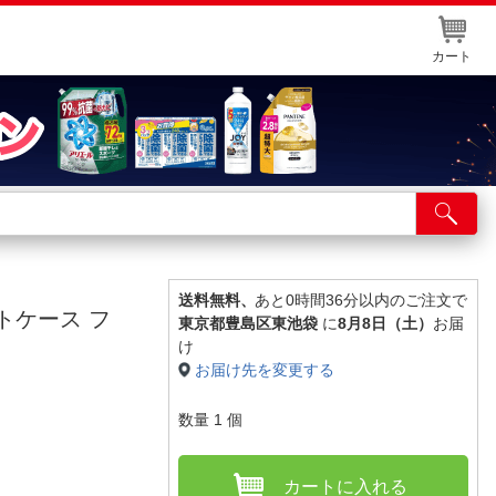
カート
店舗サービス
ット取り置き
イントカードWEB登録
送料無料、
あと0時間36分以内のご注文で
 ソフトケース フ
東京都豊島区東池袋
に
8月8日（土）
お届
舗情報・店舗一覧
け
お届け先を変更する
取り寄せ品入荷状況照会
数量
1
個
カートに入れる