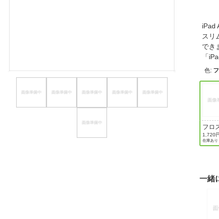
ほしいもの
iPad
お知らせ
スリ
でき
「iP
色
:
フ
フロ
ド 
1,720
在庫あり
一緒