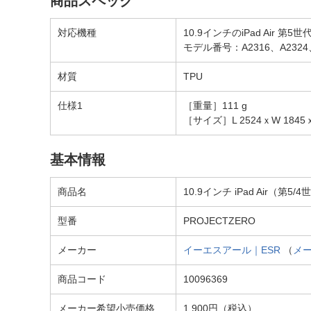
商品スペック
対応機種
10.9インチのiPad Air 第5世代 
モデル番号：A2316、A232
材質
TPU
仕様1
［重量］111 g
［サイズ］L 2524ｘW 1845
基本情報
商品名
10.9インチ iPad Air（第5
型番
PROJECTZERO
メーカー
イーエスアール｜ESR
（
メ
商品コード
10096369
メーカー希望小売価格
1,900円（税込）