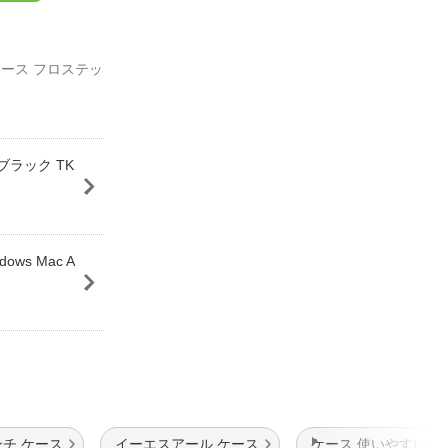
ソフトケース フロステッ
) ブラック TK
ws Mac A
ンチ ケース
イーエスアール ケース
ケース 使いやすい