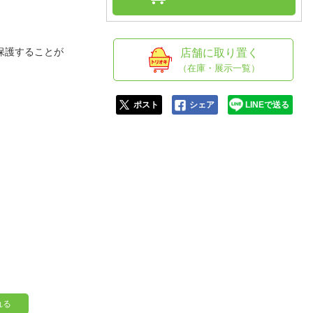
人窓口
R情報
保護することが
店舗に取り置く
（在庫・展示一覧）
nglish / 中文
ポスト
シェア
LINEで送る
れる