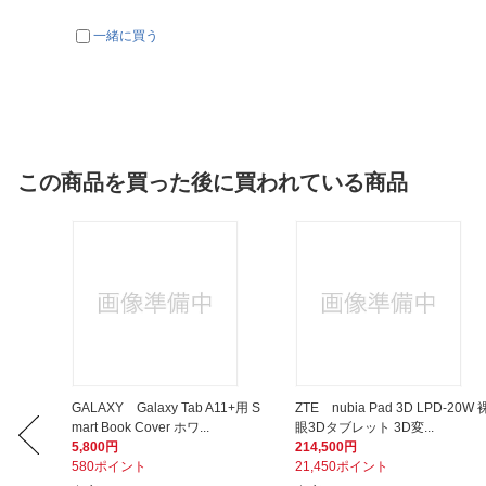
一緒に買う
この商品を買った後に買われている商品
iPad
GALAXY Galaxy Tab A11+用 S
ZTE nubia Pad 3D LPD-20W 
mart Book Cover ホワ...
眼3Dタブレット 3D変...
5,800円
214,500円
580ポイント
21,450ポイント