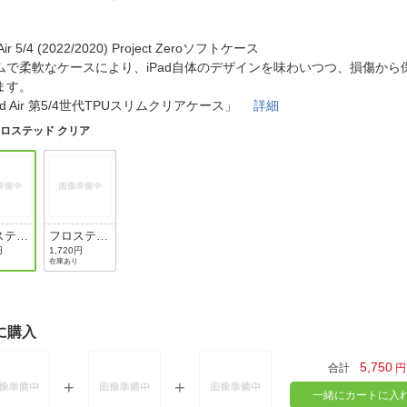
法
よくある質問・お問合せ
I
ご利用規約
 Air 5/4 (2022/2020) Project Zeroソフトケース
ムで柔軟なケースにより、iPad自体のデザインを味わいつつ、損傷から
ます。
ad Air 第5/4世代TPUスリムクリアケース」
詳細
ロステッド クリア
E
ステッ
フロステッ
クリア
ド ブラッ
円
1,720円
在庫あり
ク
に購入
5,750
合計
円
一緒にカートに入