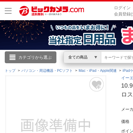
ログイン
会員登録(
こんにちは
カテゴリから選ぶ
全ての商品
ログイン
トップ
パソコン・周辺機器・PCソフト
Mac・iPad・Apple関連
iPad
イーエ
10.
新規会員登録
ロス
会員メニュー
メーカ
お買いもの履歴
価格
閲覧履歴
ポイ