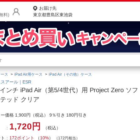
お届け先
無料)
東京都豊島区東池袋
商品をさがす
ランキングからさがす
ネ
ケース
iPad Air用ケース
iPad Air（その他）ケース
カテゴリ一覧からさがす
ポ
スアール｜ESR
9インチ iPad Air（第5/4世代）用 Project Zero
店
テッド クリア
お
ー価格 1,900円（税込） 9％引き 180円引き
お客様サポート
1,720円
（税込）
ご利用ガイド
ント
172ポイント
（
10%
）
（172円相当）