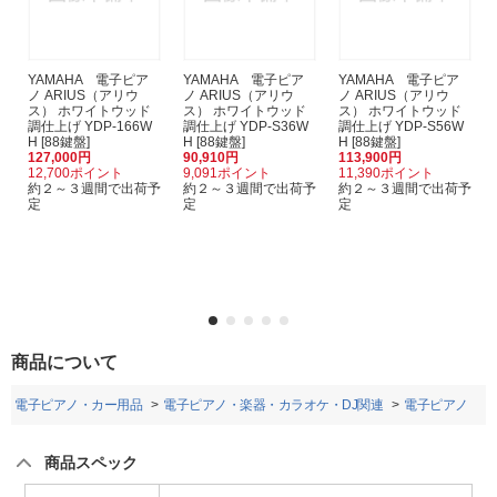
YAMAHA 電子ピア
YAMAHA 電子ピア
YAMAHA 電子ピア
ノ ARIUS（アリウ
ノ ARIUS（アリウ
ノ ARIUS（アリウ
ス） ホワイトウッド
ス） ホワイトウッド
ス） ホワイトウッド
調仕上げ YDP-166W
調仕上げ YDP-S36W
調仕上げ YDP-S56W
H [88鍵盤]
H [88鍵盤]
H [88鍵盤]
127,000円
90,910円
113,900円
12,700ポイント
9,091ポイント
11,390ポイント
約２～３週間で出荷予
約２～３週間で出荷予
約２～３週間で出荷予
定
定
定
商品について
オ・電子ピアノ・カー用品
電子ピアノ・楽器・カラオケ・DJ関連
電子ピアノ
商品スペック