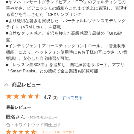
■ヤマハコンサートグランドピアノ「CFX」のフォルティシモの
華やかさ、ピアニッシモの繊細をこれまで以上に表現し、表現す
る喜びを向上させた「CFXサンプリング」
■より繊細な響きを実現した「バーチャルレゾナンスモデリング
ライト（VRM Lite）」を搭載
■自然なタッチ感と、光沢を抑えた高級感漂う黒鍵の「GHS鍵
盤」
■インテリジェントアコースティックコントロール」「音量制限
機能」により、ヘッドフォン使用時にもお子様の耳にやさしい音
響設計。安心した自宅練習が可能。
■「レッスン曲303曲」を追加し、自宅練習をサポート。アプリ
「Smart Pianist」との接続で全曲楽譜も閲覧可能
商品レビュー
4.7
(
3
)
すべて見る
最新レビュー
匿名
さん
（2024/2/9にレビュー）
色：ホワイトウッド調仕上げ
ビックカメラグループで購入