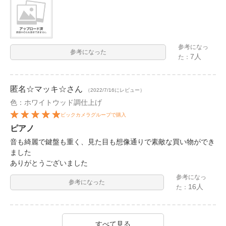
参考になっ
参考になった
7人
た：
匿名☆マッキ☆
さん
（2022/7/16にレビュー）
色：ホワイトウッド調仕上げ
ビックカメラグループで購入
ピアノ
音も綺麗で鍵盤も重く、見た目も想像通りで素敵な買い物ができ
ました
ありがとうございました
参考になっ
参考になった
16人
た：
すべて見る