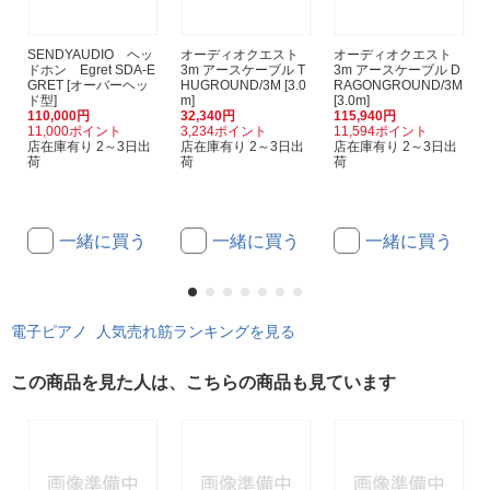
SENDYAUDIO ヘッ
オーディオクエスト
オーディオクエスト
ドホン Egret SDA-E
3m アースケーブル T
3m アースケーブル D
GRET [オーバーヘッ
HUGROUND/3M [3.0
RAGONGROUND/3M
ド型]
m]
[3.0m]
110,000円
32,340円
115,940円
11,000ポイント
3,234ポイント
11,594ポイント
店在庫有り 2～3日出
店在庫有り 2～3日出
店在庫有り 2～3日出
荷
荷
荷
一緒に買う
一緒に買う
一緒に買う
電子ピアノ 人気売れ筋ランキングを見る
この商品を見た人は、こちらの商品も見ています