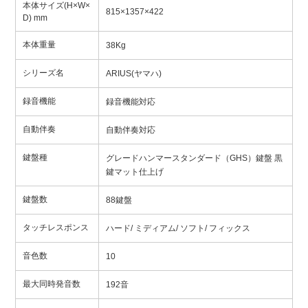
本体サイズ(H×W×
815×1357×422
D) mm
本体重量
38Kg
シリーズ名
ARIUS(ヤマハ)
録音機能
録音機能対応
自動伴奏
自動伴奏対応
鍵盤種
グレードハンマースタンダード（GHS）鍵盤 黒
鍵マット仕上げ
鍵盤数
88鍵盤
タッチレスポンス
ハード/ ミディアム/ ソフト/ フィックス
音色数
10
最大同時発音数
192音