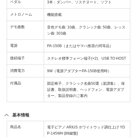
ペダル
3本：ダンパー、ソステヌート、ソフト
メトロノーム
機能搭載
デモ曲数
音色デモ曲: 10曲、クラシック曲: 50曲、レッス
ン曲: 303曲
電源
PA-150B（またはヤマハ推奨の同等品）
接続端子
ステレオ標準フォーン端子(×2)、USB TO HOST
消費電力
9W（電源アダプターPA-150B使用時）
付属品
固定椅子、クラシック名曲50選（楽譜集）、保
証書、取扱説明書、ヘッドフォン、電源アダプ
ター、製品登録のご案内
基本情報
商品名
電子ピアノ ARIUS ホワイトウッド調仕上げ YD
P-145WH [88鍵盤]