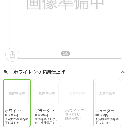
1/5
色
：
ホワイトウッド調仕上げ
ホワイトウッ
ブラックウッ
ホワイトアッ
ニューダーク
ド調仕上げ
ド調仕上げ
シュ調仕上げ
選択可能な
ローズウッド
88,000円
88,000円
88,000円
商品を表示
調仕上げ
予定数の販売を終
販売を終了しまし
予定数の販売を終
了しました
た（生産完了）
了しました