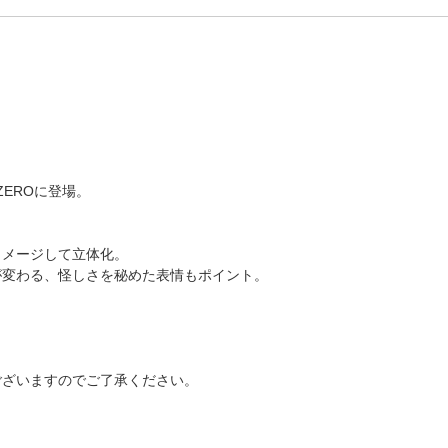
ZEROに登場。
イメージして立体化。
が変わる、怪しさを秘めた表情もポイント。
ございますのでご了承ください。