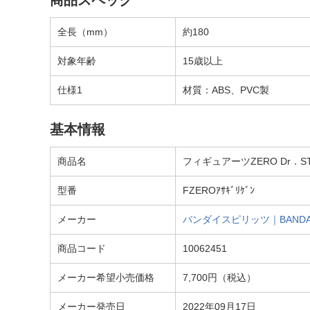
商品スペック
全長（mm）
約180
対象年齢
15歳以上
仕様1
材質：ABS、PVC製
基本情報
商品名
フィギュアーツZERO Dr．S
型番
FZEROｱｻｷﾞﾘｹﾞﾝ
メーカー
バンダイスピリッツ｜BANDAI 
商品コード
10062451
メーカー希望小売価格
7,700円（税込）
メーカー発売日
2022年09月17日