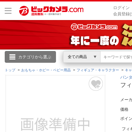
ログイン
会員登録(
こんにちは
カテゴリから選ぶ
全ての商品
ログイン
トップ
おもちゃ・ホビー・ベビー用品
フィギュア・キャラクター
キャ
バンダ
フィ
新規会員登録
メーカ
会員メニュー
価格
お買いもの履歴
ポイ
閲覧履歴
フィ