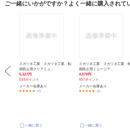
ご一緒にいかがですか？よく一緒に購入されて
ションケ
スガツネ工業 スガツネ工業 転
スガツネ工業 スガツネ工業 
倒防止用クリアミュ...
倒防止用ミュージア...
5,327円
4,570円
533ポイント
457ポイント
メーカー在庫あり
メーカー在庫あり
(7)
(1)
一緒に買う
一緒に買う