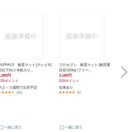
BUFFALO 耐震マット [テレビ42
プロセブン 耐震マット [耐荷重
不二貿
型以下向け /6枚入り...
目安100kg /フリー...
ース 4段
1,280円
3,180円
13,45
128ポイント
318ポイント
1,34
約２～３週間で出荷予定
在庫あり
在庫あ
(28)
(9)
一緒に買う
一緒に買う
一