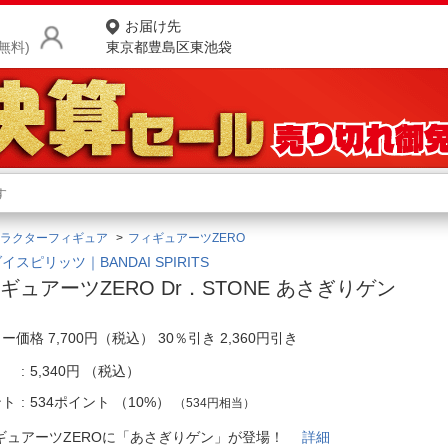
お届け先
無料)
東京都豊島区東池袋
商品をさがす
ランキングからさがす
ネ
ラクターフィギュア
フィギュアーツZERO
カテゴリ一覧からさがす
ポ
イスピリッツ｜BANDAI SPIRITS
ギュアーツZERO Dr．STONE あさぎりゲン
店
ー価格 7,700円（税込） 30％引き 2,360円引き
お
5,340円
（税込）
お客様サポート
ント
534ポイント
（
10%
）
（534円相当）
ご利用ガイド
ギュアーツZEROに「あさぎりゲン」が登場！
詳細