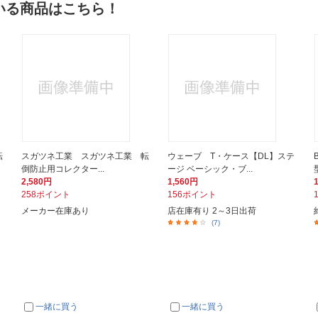
いる商品はこちら！
転
スガツネ工業 スガツネ工業 転
ウェーブ T・ケース【DL】ステ
倒防止用コレクター...
ージ ベーシック・ブ...
2,580円
1,560円
258ポイント
156ポイント
メーカー在庫あり
店在庫有り 2～3日出荷
(7)
一緒に買う
一緒に買う