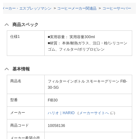
ーメーカー・エスプレッソマシン
コーヒーメーカー関連品
コーヒーサーバー
商品スペック
仕様1
■実用容量： 実用容量300ml
■材質： 本体/耐熱ガラス、注口・栓/シリコーン
ゴム、フィルター/ポリプロピレン
基本情報
商品名
フィルターインボトル スモーキーグリーン FIB-
30-SG
型番
FIB30
メーカー
ハリオ｜HARIO
（
メーカーサイトへ
）
商品コード
10058136
メーカー希望小売