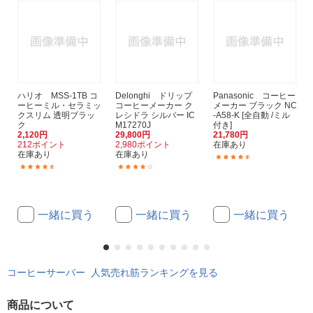
ハリオ MSS-1TB コ
Delonghi ドリップ
Panasonic コーヒー
ーヒーミル・セラミッ
コーヒーメーカー ク
メーカー ブラック NC
クスリム 透明ブラッ
レシドラ シルバー IC
-A58-K [全自動 /ミル
ク
M17270J
付き]
2,120円
29,800円
21,780円
212ポイント
2,980ポイント
在庫あり
在庫あり
在庫あり
(39)
(85)
(15)
一緒に買う
一緒に買う
一緒に買う
コーヒーサーバー 人気売れ筋ランキングを見る
商品について