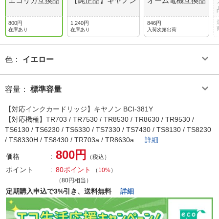
エコリカ互換品
【純正品】キヤノン
オーム電機互換品
800円
1,240円
846円
在庫あり
在庫あり
入荷次第出荷
色
：
イエロー
容量
：
標準容量
【対応インクカードリッジ】キヤノン BCI-381Y
【対応機種】TR703 / TR7530 / TR8530 / TR8630 / TR9530 /
TS6130 / TS6230 / TS6330 / TS7330 / TS7430 / TS8130 / TS8230
/ TS8330H / TS8430 / TR703a / TR8630a
詳細
800円
価格
（税込）
ポイント
80ポイント
（
10%
）
（80円相当）
定期購入申込で3%引き、送料無料
詳細