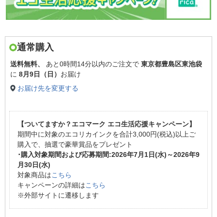
通常購入
送料無料、
あと
0時間14分以内
のご注文で
東京都豊島区東池袋
に
8月9日（日）
お届け
お届け先を変更する
【ついてますか？エコマーク エコ生活応援キャンペーン】
期間中に対象のエコリカインクを合計3,000円(税込)以上ご
購入で、抽選で豪華賞品をプレゼント
･購入対象期間および応募期間:2026年7月1日(水)～2026年9
月30日(水)
対象商品は
こちら
キャンペーンの詳細は
こちら
※外部サイトに遷移します