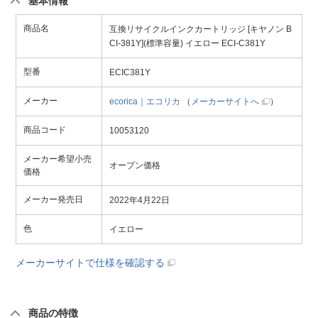
基本情報
商品名
互換リサイクルインクカートリッジ [キヤノン B
CI-381Y](標準容量) イエロー ECI-C381Y
型番
ECIC381Y
メーカー
ecorica｜エコリカ
（
メーカーサイトへ
）
商品コード
10053120
メーカー希望小売
オープン価格
価格
メーカー発売日
2022年4月22日
色
イエロー
メーカーサイトで仕様を確認する
商品の特徴