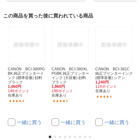
この商品を買った後に買われている商品
CANON BCI-380PG
CANON BCI-380XL
CANON BCI-381C
BK 純正プリンターイ
PGBK 純正プリンター
純正プリンターインク
ンク (標準容量) 顔料
インク (大容量) 顔料
(標準容量) シアン
ブラック
ブラック
1,240円
1,460円
1,960円
124ポイント
146ポイント
196ポイント
在庫あり
在庫あり
在庫あり
(4324)
(4324)
(2536)
一緒に買う
一緒に買う
一緒に買う