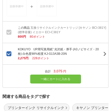
互換リサイクルインクカートリッジ [キヤノン BCI-381Y]
(標準容量) イエロー ECI-C381Y
800円
80ポイント
KOKUYO IJP用写真用紙” 光沢紙・厚手 (A3ノビサイズ・20
枚) 白色度98%程度 KJ-G13A3B-20N
2,275円
228ポイント
3,075
合計
円
一緒にカートに入れる
関連する商品をタグで探す
プリンターインク リサイクルインク
キヤノン プリンター