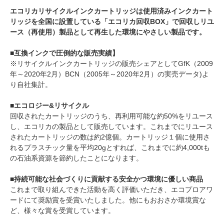
エコリカリサイクルインクカートリッジは使用済みインクカート
リッジを全国に設置している「エコリカ回収BOX」で回収しリユ
ース（再使用）製品として再生した環境にやさしい製品です。
■互換インクで圧倒的な販売実績】
※リサイクルインクカートリッジの販売シェアとしてGfK（2009
年～2020年2月）BCN（2005年～2020年2月）の実売データ)よ
り自社集計。
■エコロジー&リサイクル
回収されたカートリッジのうち、再利用可能な約50%をリユース
し、エコリカの製品として販売しています。これまでにリユース
されたカートリッジの数は約2億個。カートリッジ１個に使用さ
れるプラスチック量を平均20gとすれば、これまでに約4,000tも
の石油系資源を節約したことになります。
■持続可能な社会づくりに貢献する安全かつ環境に優しい商品
これまで取り組んできた活動を高く評価いただき、エコプロアワ
ードにて奨励賞を受賞いたしました。他にもおおさか環境賞な
ど、様々な賞を受賞しています。