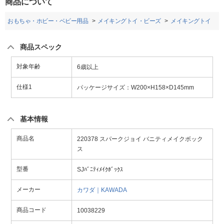
商品について
おもちゃ・ホビー・ベビー用品
メイキングトイ・ビーズ
メイキングトイ
商品スペック
対象年齢
6歳以上
仕様1
パッケージサイズ：W200×H158×D145mm
基本情報
商品名
220378 スパークジョイ バニティメイクボック
ス
型番
SJﾊﾞﾆﾃｨﾒｲｸﾎﾞｯｸｽ
メーカー
カワダ｜KAWADA
商品コード
10038229