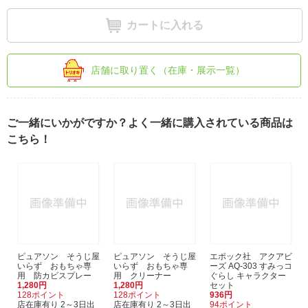
カートに入れる
店舗に取り置く（在庫・展示一覧）
ご一緒にいかがですか？よく一緒に購入されている商品は
こちら！
ピュアソン そうじ屋
ピュアソン そうじ屋
エポック社 アクアビ
いらず おもちゃ専
いらず おもちゃ専
ーズ AQ-303 すみっコ
用 防カビスプレー
用 クリーナー
ぐらし キャラクター
1,280円
1,280円
セット
128ポイント
128ポイント
936円
店在庫有り 2～3日出
店在庫有り 2～3日出
94ポイント