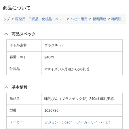
商品について
トップ
医薬品・日用品・化粧品・ペット
ベビー用品
授乳関連
哺乳瓶
商品スペック
ボトル素材
プラスチック
容量（ml）
240ml
付属品
Mサイズ(3ヵ月頃から)の乳首
基本情報
商品名
哺乳びん（プラスチック製）240ml 母乳実感
型番
1026736
メーカー
ピジョン｜pigeon
（
メーカーサイトへ
）