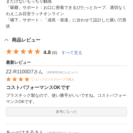
またげないもっちり触感
「吸啜」サポート：お口に密着できるぴたっとカーブ、適切なく
わえこみ目安ラッチオンライン
「嚥下」サポート：「成長・発達」に合わせて設計した吸い穴形
状
商品レビュー
4.8
(
6
)
すべて見る
最新レビュー
ZZ-R1100D7
さん
（2026/5/19にレビュー）
ビックカメラグループで購入
コストパフォーマンスOKです
プラスチック製なので、使い勝手がいいですね。コストパフォー
マンスOKです。
参考になった
あっぺけまる
さん
（2025/10/7にレビュー）