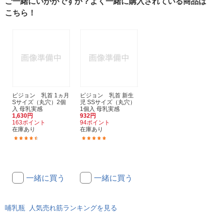
ご一緒にいかがですか？よく一緒に購入されている商品は
こちら！
ピジョン 乳首 1ヵ月
ピジョン 乳首 新生
Sサイズ（丸穴）2個
児 SSサイズ（丸穴）
入 母乳実感
1個入 母乳実感
1,630円
932円
163ポイント
94ポイント
在庫あり
在庫あり
(11)
(10)
一緒に買う
一緒に買う
哺乳瓶 人気売れ筋ランキングを見る