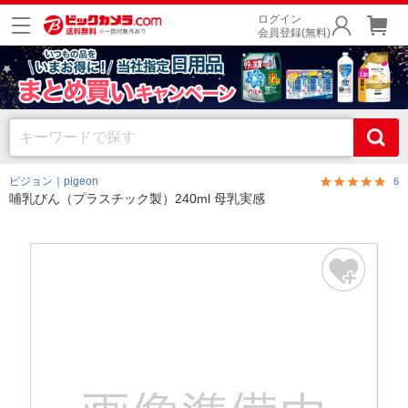
ログイン
会員登録(無料)
ピジョン｜pigeon
6
哺乳びん（プラスチック製）240ml 母乳実感