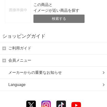
この商品と
イメージが近い商品を探す
検索する
ショッピングガイド
ご利用ガイド
会員メニュー
メーカーからの重要なお知らせ
Language