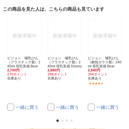
この商品を見た人は、こちらの商品も見ています
ピジョン 哺乳びん
ピジョン 哺乳びん
ピジョン 哺乳びん
（プラスチック製）2
（プラスチック製）2
（耐熱ガラス製）240
40ml 母乳実感 Bear
40ml 母乳実感 Disney
ml 母乳実感 Bear
2,700円
2,880円
2,940円
270ポイント
288ポイント
294ポイント
在庫あり
在庫あり
在庫あり
(2)
一緒に買う
一緒に買う
一緒に買う