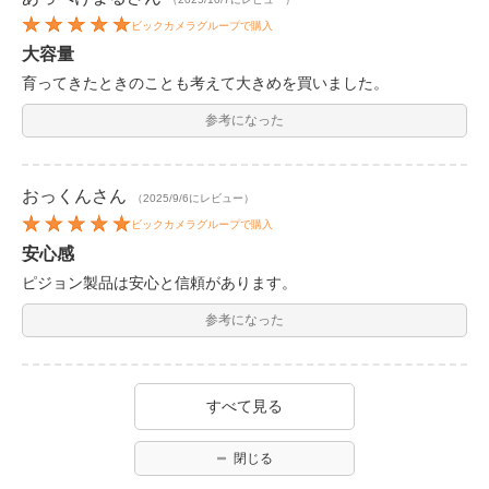
ビックカメラグループで購入
大容量
育ってきたときのことも考えて大きめを買いました。
参考になった
おっくん
さん
（2025/9/6にレビュー）
ビックカメラグループで購入
安心感
ピジョン製品は安心と信頼があります。
参考になった
すべて見る
閉じる