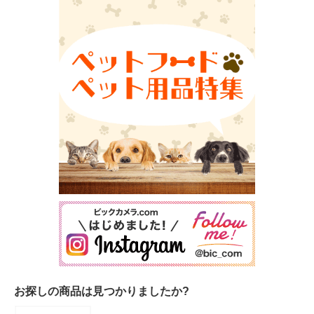
お探しの商品は見つかりましたか?