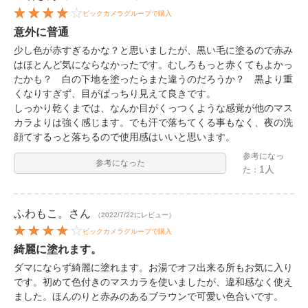
ビックカメラグループで購入
意外に普通
少し色が赤すぎるかな？と思いましたが、黒い毛に塗るので赤み
はほとんど気にならなかったです。むしろもっと赤くてもよかっ
たかも？ 白の下地を塗ったらまた違うのだろうか？ 黒より重
くなりすぎず、目がぱっちり見えて良きです。
しっかり乾くまでは、なんか目がくっつくような感覚が他のマス
カラよりは強く感じます。でも汗で落ちてくる事もなく、夜の洗
顔てするっと落ちるので使用感はいいと思います。
参考になっ
参考になった
1人
た：
ふわもこ。
さん
（2022/7/22にレビュー）
ビックカメラグループで購入
綺麗に塗れます。
ダマにならず綺麗に塗れます。お湯でオフ出来る所もお気に入り
です。初めて色付きのマスカラを使いましたが、違和感なく使え
ました。ほんのりと赤みのあるブラウンで可愛い色合いです。