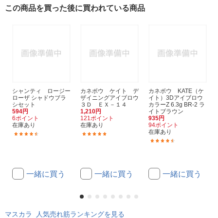
この商品を買った後に買われている商品
シャンティ ロージー
カネボウ ケイト デ
カネボウ KATE（ケ
ローザ シャドウブラ
ザイニングアイブロウ
イト）3Dアイブロウ
シセット
３Ｄ ＥＸ－１４
カラーZ 6.3g BR-2 ラ
594円
1,210円
イトブラウン
6ポイント
121ポイント
935円
在庫あり
在庫あり
94ポイント
在庫あり
(25)
(1)
(5)
一緒に買う
一緒に買う
一緒に買う
マスカラ 人気売れ筋ランキングを見る