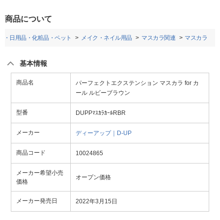
商品について
品・日用品・化粧品・ペット
メイク・ネイル用品
マスカラ関連
マスカラ
基本情報
商品名
パーフェクトエクステンション マスカラ for カ
ール ルビーブラウン
型番
DUPPﾏｽｶﾗｶｰﾙRBR
メーカー
ディーアップ｜D-UP
商品コード
10024865
メーカー希望小売
オープン価格
価格
メーカー発売日
2022年3月15日