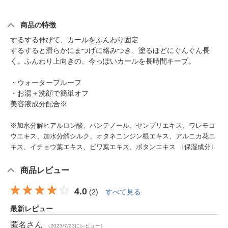
商品の特徴
するする伸びて、カールをふんわり固定
するすると滑らかにまつげに絡みつき、塗るほどにぐんぐん長
く。ふんわり上向きの、今っぽいカールを長時間キープ。
・ウォータープルーフ
・お湯＋洗顔で簡単オフ
美容液成分配合※
※加水分解ヒアルロン酸、パンテノール、センブリエキス、ワレモコ
ウエキス、加水分解シルク、オタネニンジン根エキス、アルニカ花エ
キス、イチョウ葉エキス、ビワ葉エキス、ボタンエキス 〈保湿成分〉
商品レビュー
4.0
(
2
)
すべて見る
最新レビュー
匿名
さん
（2023/7/23にレビュー）