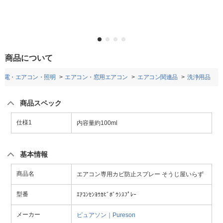
商品について
家電・エアコン・照明
エアコン・窓用エアコン
エアコン関連品
洗浄用品
商品スペック
仕様1
内容量約100ml
基本情報
商品名
エアコン専用カビ防止スプレー そうじ屋いらず
型番
ｴｱｺﾝｾﾝﾖｳｶﾋﾞﾎﾞｳｼｽﾌﾟﾚｰ
メーカー
ピュアソン｜Pureson