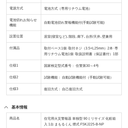
電源方式
電池方式（専用リチウム電池）
電池切れお知らせ
自動電池切れ警報機能付(手動試験可能)
機能
設置位置
居室(寝室など)､階段､廊下､台所/天井､壁兼用
付属品
取付ベース1個･取付ネジ（3.5×L25mm）2本･専
用リチウム電池1個･取扱説明書（保証書付）1部
仕様1
国家検定型式番号： 住警第30～4号
仕様2
試験機能： 自動試験機能付（手動試験可能）
仕様3
復旧方式： 自己復旧方式
基本情報
商品名
住宅用火災警報器 単独型 90ミリサイズ 化粧箱
入 1台 まもるくん 煙式 FSKJ225-B-NP