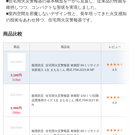
■住宅用火災警報器の基本構造を一から見直し、従来品の性能を
維持しつつ、コンパクトな形状を実現しました。
■室内空間を邪魔しないデザイン性と、長年培ってきた火災感知
の技術をあわせ持つ、住宅用火災警報器です。
商品比較
商品
商品名
レビュー
本
能美防災
住宅用火災警報器 単独型 90ミリサイズ
化粧箱入 1台 まもるくん 煙式 FSKJ225-B-NP
4.5
3,180円
318pt
能美防災
住宅用火災警報器 単独型 100ミリ/旧製
品置換用サイズ 1台 まもるくん 煙式 FSKJ227-B-
4.0
N
2,980円
298pt
能美防災
住宅用火災警報器 単独型 90ミリサイズ