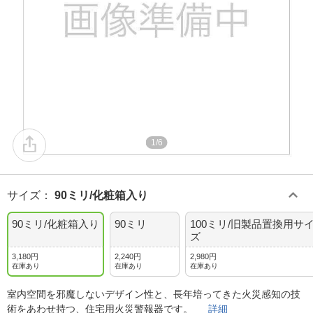
1/6
サイズ
：
90ミリ/化粧箱入り
90ミリ/化粧箱入り
90ミリ
100ミリ/旧製品置換用サ
ズ
3,180円
2,240円
2,980円
在庫あり
在庫あり
在庫あり
室内空間を邪魔しないデザイン性と、長年培ってきた火災感知の技
術をあわせ持つ、住宅用火災警報器です。
詳細