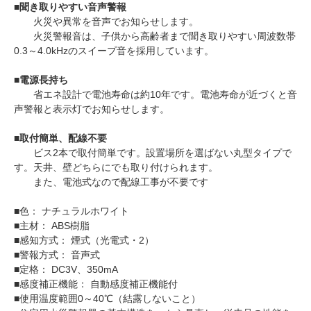
■
聞き取りやすい音声警報
火災や異常を音声でお知らせします。
火災警報音は、子供から高齢者まで聞き取りやすい周波数帯
0.3～4.0kHzのスイープ音を採用しています。
■
電源長持ち
省エネ設計で電池寿命は約10年です。電池寿命が近づくと音
声警報と表示灯でお知らせします。
■
取付簡単、配線不要
ビス2本で取付簡単です。設置場所を選ばない丸型タイプで
す。天井、壁どちらにでも取り付けられます。
また、電池式なので配線工事が不要です
■色： ナチュラルホワイト
■主材： ABS樹脂
■感知方式： 煙式（光電式・2）
■警報方式： 音声式
■定格： DC3V、350mA
■感度補正機能： 自動感度補正機能付
■使用温度範囲0～40℃（結露しないこと）