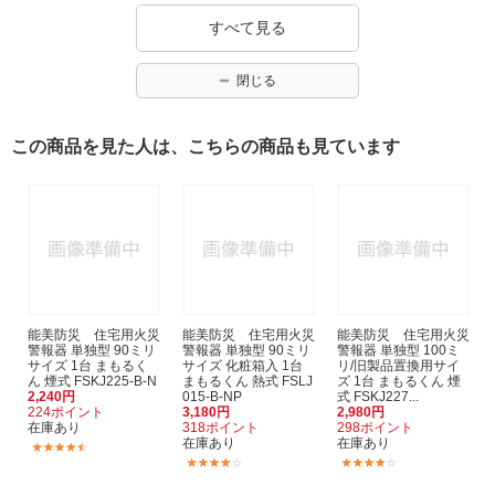
すべて見る
閉じる
この商品を見た人は、こちらの商品も見ています
能美防災 住宅用火災
能美防災 住宅用火災
能美防災 住宅用火災
警報器 単独型 90ミリ
警報器 単独型 90ミリ
警報器 単独型 100ミ
サイズ 1台 まもるく
サイズ 化粧箱入 1台
リ/旧製品置換用サイ
ん 煙式 FSKJ225-B-N
まもるくん 熱式 FSLJ
ズ 1台 まもるくん 煙
2,240円
015-B-NP
式 FSKJ227...
224ポイント
3,180円
2,980円
在庫あり
318ポイント
298ポイント
在庫あり
在庫あり
(27)
(7)
(1)