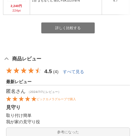
1台 まもるくん 煙式 FSKJ225-B-N
4.7
2,240円
224pt
詳しく比較する
商品レビュー
4.5
(
4
)
すべて見る
最新レビュー
匿名
さん
（2024/7/7にレビュー）
ビックカメラグループで購入
見守り
取り付け簡単
我が家の見守り役
参考になった