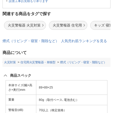
設置工事お見積もり承ります
関連する商品をタグで探す
火災警報器 火災対策
火災警報器 住宅用
キッズ 寝室
煙式（リビング・寝室・階段など） 人気売れ筋ランキングを見る
商品について
火災対策
住宅用火災警報器・単独型
煙式（リビング・寝室・階段など）
商品スペック
本体サイズ(幅×高
89×89×25
さ×奥行)mm
重量
80g（取付ベース､電池含む）
警報音(dB)
70以上（検定規格）