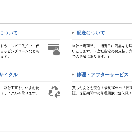
について
配送について
ードやコンビ二先払い、代
当社指定商品、ご指定日に商品をお
ショッピングローンなども
いたします。（当社指定のお支払い
けます。
での決済に限ります。）
サイクル
修理・アフターサービス
置・取付工事や、いまお使
買ったあとも安心！最長10年の「長
のリサイクルを承ります。
証」保証期間中の修理回数は無制限