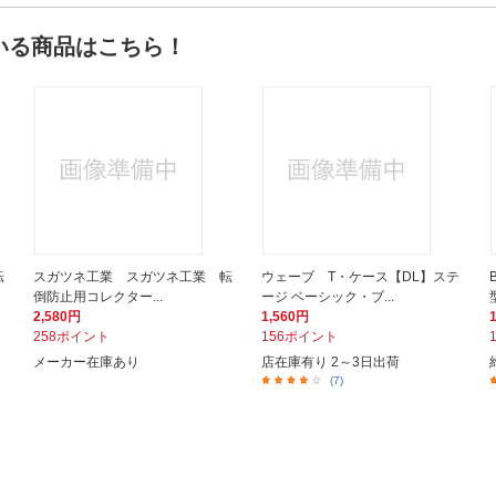
いる商品はこちら！
転
スガツネ工業 スガツネ工業 転
ウェーブ T・ケース【DL】ステ
倒防止用コレクター...
ージ ベーシック・ブ...
2,580円
1,560円
258ポイント
156ポイント
メーカー在庫あり
店在庫有り 2～3日出荷
(7)