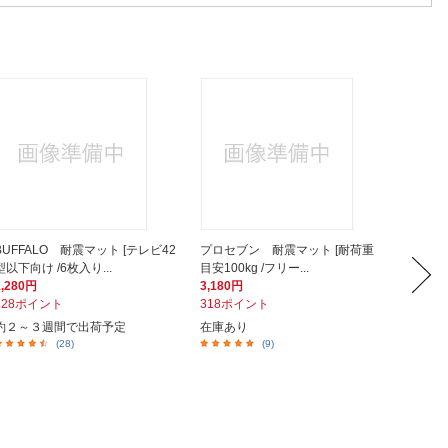
BUFFALO 耐震マット [テレビ42
プロセブン 耐震マット [耐荷重
不二貿
型以下向け /6枚入り...
目安100kg /フリー...
ース 4段
1,280円
3,180円
13,45
128ポイント
318ポイント
1,34
約２～３週間で出荷予定
在庫あり
在庫あ
(28)
(9)