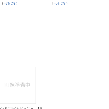
一緒に買う
一緒に買う
一
グッドスマイルカンパニー 【再