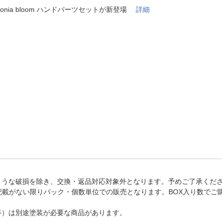
法
よくある質問・お問合せ
monia bloom ハンドパーツセットが新登場
詳細
I
ご利用規約
E
ような破損を除き、交換・返品対応対象外となります。予めご了承くだ
記載がない限りパック・個数単位での販売となります。BOX入り数でご
等）は別途塗装が必要な商品があります。