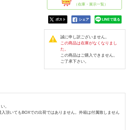
人窓口
（在庫・展示一覧）
R情報
ポスト
シェア
LINEで送る
誠に申し訳ございません。
この商品は在庫がなくなりまし
nglish / 中文
た。
この商品はご購入できません。
ご了承下さい。
さい。
購入頂いてもBOXでの出荷ではありません。外箱は付属致しません