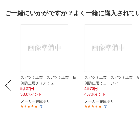
ご一緒にいかがですか？よく一緒に購入されて
ションケ
スガツネ工業 スガツネ工業 転
スガツネ工業 スガツネ工業 
倒防止用クリアミュ...
倒防止用ミュージア...
5,327円
4,570円
533ポイント
457ポイント
メーカー在庫あり
メーカー在庫あり
(7)
(1)