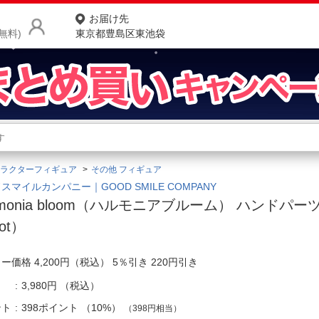
お届け先
無料)
東京都豊島区東池袋
商品をさがす
ランキングからさがす
ネ
ラクターフィギュア
その他 フィギュア
カテゴリ一覧からさがす
ポ
スマイルカンパニー｜GOOD SMILE COMPANY
rmonia bloom（ハルモニアブルーム） ハンドパ
店
ot）
お
ー価格 4,200円（税込） 5％引き 220円引き
お客様サポート
3,980円
（税込）
ご利用ガイド
ント
398ポイント
（
10%
）
（398円相当）