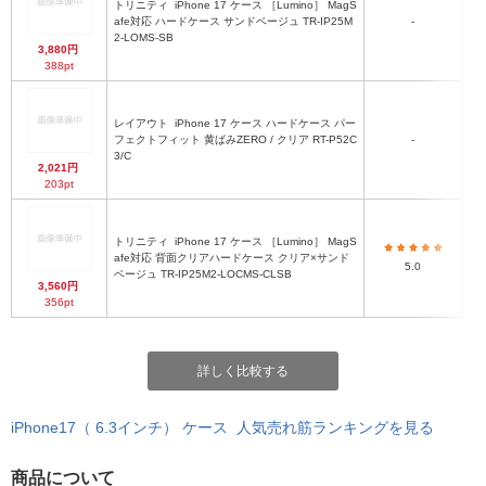
トリニティ
iPhone 17 ケース ［Lumino］ MagS
afe対応 ハードケース サンドベージュ TR-IP25M
-
2-LOMS-SB
3,880円
388pt
レイアウト
iPhone 17 ケース ハードケース パー
フェクトフィット 黄ばみZERO / クリア RT-P52C
-
3/C
2,021円
203pt
トリニティ
iPhone 17 ケース ［Lumino］ MagS
afe対応 背面クリアハードケース クリア×サンド
5.0
ベージュ TR-IP25M2-LOCMS-CLSB
3,560円
356pt
詳しく比較する
iPhone17（ 6.3インチ） ケース 人気売れ筋ランキングを見る
商品について