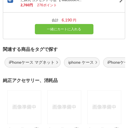
たみ式 コンセント 小型 【 Macbook A...
2,760円
276ポイント
6,190
合計
円
一緒にカートに入れる
関連する商品をタグで探す
iPhoneケース マグネット
iphone ケース
iPhoneケ
純正アクセサリー、消耗品