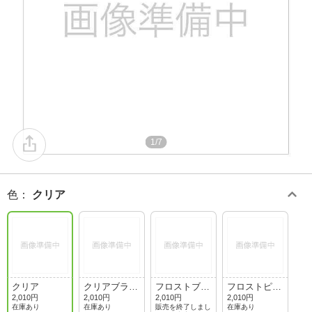
1/7
色
：
クリア
クリア
クリアブラッ
フロストブル
フロストピン
ク
ー
ク
2,010円
2,010円
2,010円
2,010円
在庫あり
在庫あり
販売を終了しまし
在庫あり