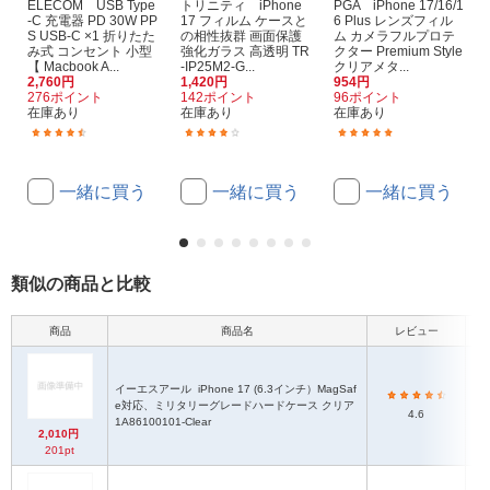
ELECOM USB Type
トリニティ iPhone
PGA iPhone 17/16/1
-C 充電器 PD 30W PP
17 フィルム ケースと
6 Plus レンズフィル
S USB-C ×1 折りたた
の相性抜群 画面保護
ム カメラフルプロテ
み式 コンセント 小型
強化ガラス 高透明 TR
クター Premium Style
【 Macbook A...
-IP25M2-G...
クリアメタ...
2,760円
1,420円
954円
276ポイント
142ポイント
96ポイント
在庫あり
在庫あり
在庫あり
(12)
(19)
(1)
一緒に買う
一緒に買う
一緒に買う
類似の商品と比較
商品
商品名
レビュー
イーエスアール
iPhone 17 (6.3インチ）MagSaf
e対応、ミリタリーグレードハードケース クリア
4.6
1A86100101-Clear
2,010円
201pt