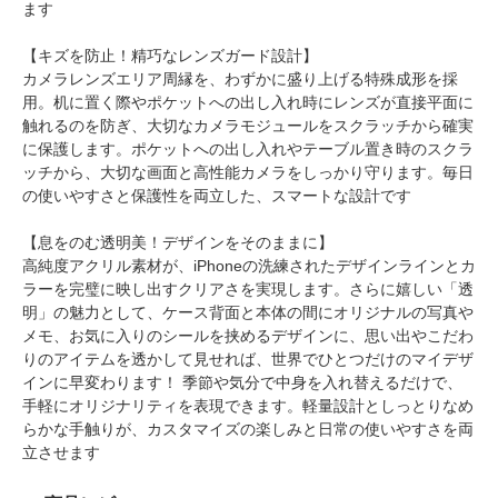
ます
【キズを防止！精巧なレンズガード設計】
カメラレンズエリア周縁を、わずかに盛り上げる特殊成形を採
用。机に置く際やポケットへの出し入れ時にレンズが直接平面に
触れるのを防ぎ、大切なカメラモジュールをスクラッチから確実
に保護します。ポケットへの出し入れやテーブル置き時のスクラ
ッチから、大切な画面と高性能カメラをしっかり守ります。毎日
の使いやすさと保護性を両立した、スマートな設計です
【息をのむ透明美！デザインをそのままに】
高純度アクリル素材が、iPhoneの洗練されたデザインラインとカ
ラーを完璧に映し出すクリアさを実現します。さらに嬉しい「透
明」の魅力として、ケース背面と本体の間にオリジナルの写真や
メモ、お気に入りのシールを挟めるデザインに、思い出やこだわ
りのアイテムを透かして見せれば、世界でひとつだけのマイデザ
インに早変わります！ 季節や気分で中身を入れ替えるだけで、
手軽にオリジナリティを表現できます。軽量設計としっとりなめ
らかな手触りが、カスタマイズの楽しみと日常の使いやすさを両
立させます