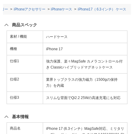
サリー
iPhoneアクセサリー
iPhoneケース
iPhone17（ 6.3インチ） ケース
商品スペック
素材 / 機能
ハードケース
機種
iPhone 17
仕様1
強力保護、楽々MagSafe カメラコントロール付
き Classicハイブリッドマグネットケース
仕様2
業界トップクラスの強力磁力（1500gの保持
力）を内蔵
仕様3
スリムな背面でQi2.2 25Wの高速充電にも対応
基本情報
商品名
iPhone 17 (6.3インチ）MagSafe対応、ミリタリ