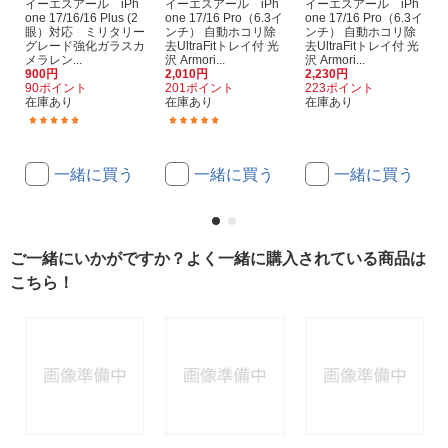
イーエスアール iPh
イーエスアール iPh
イーエスアール iPh
one 17/16/16 Plus (2
one 17/16 Pro（6.3イ
one 17/16 Pro（6.3イ
眼）対応 ミリタリー
ンチ） 自動ホコリ除
ンチ） 自動ホコリ除
グレード強化ガラスカ
去UltraFitトレイ付 光
去UltraFitトレイ付 光
メラレン...
沢 Armori...
沢 Armori...
900円
2,010円
2,230円
90ポイント
201ポイント
223ポイント
在庫あり
在庫あり
在庫あり
(6)
(2)
一緒に買う
一緒に買う
一緒に買う
ご一緒にいかがですか？よく一緒に購入されている商品は
こちら！