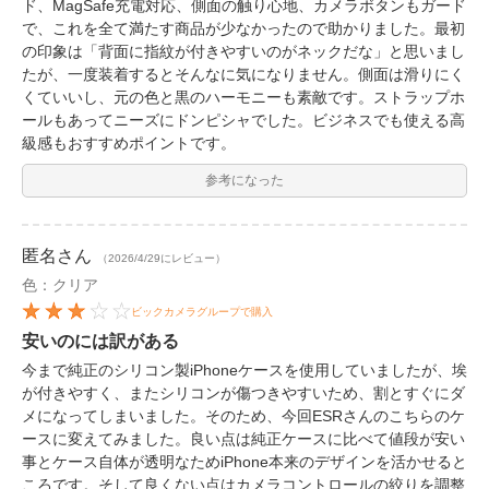
ド、MagSafe充電対応、側面の触り心地、カメラボタンもガード
で、これを全て満たす商品が少なかったので助かりました。最初
の印象は「背面に指紋が付きやすいのがネックだな」と思いまし
たが、一度装着するとそんなに気になりません。側面は滑りにく
くていいし、元の色と黒のハーモニーも素敵です。ストラップホ
ールもあってニーズにドンピシャでした。ビジネスでも使える高
級感もおすすめポイントです。
参考になった
匿名
さん
（2026/4/29にレビュー）
色：クリア
ビックカメラグループで購入
安いのには訳がある
今まで純正のシリコン製iPhoneケースを使用していましたが、埃
が付きやすく、またシリコンが傷つきやすいため、割とすぐにダ
メになってしまいました。そのため、今回ESRさんのこちらのケ
ースに変えてみました。良い点は純正ケースに比べて値段が安い
事とケース自体が透明なためiPhone本来のデザインを活かせると
ころです。そして良くない点はカメラコントロールの絞りを調整