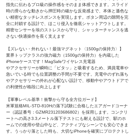
指先に伝わるプロ級の操作感をそのまま体感できます。スライド
時の滑らかな動きから押圧時の確かな反発感まで、本体と遜色な
い精密なタッチレスポンスを実現します。ボタン周辺の隙間を完
全に封鎖する設計で、ほこり侵入を徹底シャットアウトします。
精密センサーを埃のストレスから守り、シャッターチャンスを逃
さない快適操作を長く支えます
【ズレない・外れない！最強マグネット〈1500gの保持力〉】
業界トップクラスの強力磁力（1500gの保持力）を内蔵した
iPhoneケースです！MagSafeワイヤレス充電器
やアクセサリーが瞬時に「ピタッ」と吸着するため、満員電車や
急いでいる時でも位置調整の手間が不要です。充電中のずれ落ち
やアクセサリーの外れが心配ない設計で、移動中やアウトドアで
の利便性が格段に向上します
【軍事レベル基準！衝撃から守る全方位ガード】
米軍規格MIL-STD-810Hの落下試験に合格したエアガードコーナ
ー（認証番号：GZMR231203686802）を採用します。コンクリ
ートへの高さ3.3メートル落下テストにも耐える設計で、駅のホ
ームでの使用や登山中など、アクティブなシーンでも安心できま
す。うっかり落とした時も、大切なiPhoneを確実にプロテクトし