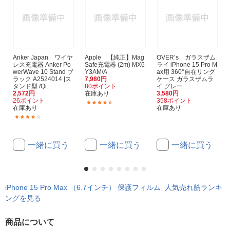
Anker Japan ワイヤ
Apple 【純正】Mag
OVER’s ガラスザム
レス充電器 Anker Po
Safe充電器 (2m) MX6
ライ iPhone 15 Pro M
werWave 10 Stand ブ
Y3AM/A
ax用 360°自在リング
ラック A2524014 [ス
7,980円
ケース ガラスザムラ
タンド型 /Qi...
80ポイント
イ グレー ...
2,572円
在庫あり
3,580円
26ポイント
358ポイント
(10)
在庫あり
在庫あり
(25)
一緒に買う
一緒に買う
一緒に買う
iPhone 15 Pro Max （6.7インチ） 保護フィルム 人気売れ筋ランキ
ングを見る
商品について