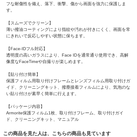
フな耐傷性を備え、落下、衝撃、傷から画面を強力に保護しま
す。
【スムーズでクリーン】
薄い撥油コーティングにより指紋や汚れが付きにくく、画面を常
にきれいで反応しやすい状態に保ちます。
【Face-IDフル対応】
透明度の高いガラスにより、Face IDを通常通り使用でき、高解
像度なFaceTimeや自撮りが楽しめます。
【貼り付け簡単】
保護フィルム用取り付けフレームとレンズフィルム用取り付けガ
イド、クリーニングキット、撥塵接着フィルムにより、気泡のな
い貼り付けが素早く簡単に行えます。
【パッケージ内容】
Armorite保護フィルム1枚、取り付けフレーム、取り付けガイ
ド、クリーニングキット、マニュアル
この商品を見た人は、こちらの商品も見ています