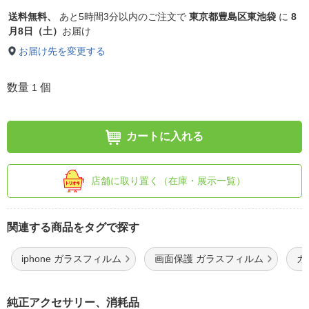
送料無料、
あと
5時間3分以内
のご注文で
東京都豊島区東池袋
に
8
月8日（土）
お届け
お届け先を変更する
数量
個
1
カートに入れる
店舗に取り置く（在庫・展示一覧）
関連する商品をタグで探す
iphone ガラスフィルム
画面保護 ガラスフィルム
ガ
純正アクセサリー、消耗品