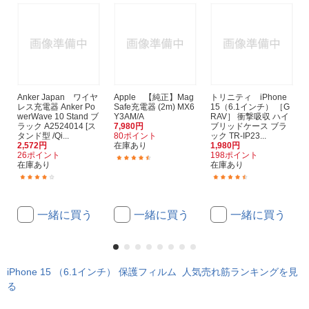
Anker Japan ワイヤ
Apple 【純正】Mag
トリニティ iPhone
レス充電器 Anker Po
Safe充電器 (2m) MX6
15（6.1インチ） ［G
werWave 10 Stand ブ
Y3AM/A
RAV］ 衝撃吸収 ハイ
ラック A2524014 [ス
7,980円
ブリッドケース ブラ
タンド型 /Qi...
80ポイント
ック TR-IP23...
2,572円
在庫あり
1,980円
26ポイント
198ポイント
(10)
在庫あり
在庫あり
(25)
(4)
一緒に買う
一緒に買う
一緒に買う
iPhone 15 （6.1インチ） 保護フィルム 人気売れ筋ランキングを見
る