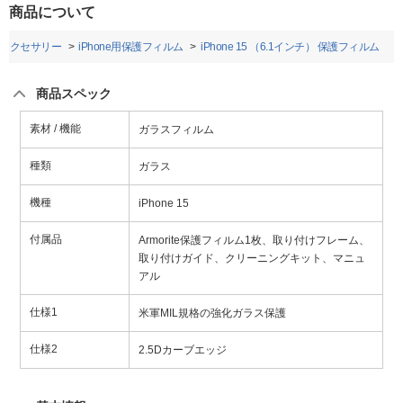
商品について
neアクセサリー
iPhone用保護フィルム
iPhone 15 （6.1インチ） 保護フィルム
商品スペック
素材 / 機能
ガラスフィルム
種類
ガラス
機種
iPhone 15
付属品
Armorite保護フィルム1枚、取り付けフレーム、
取り付けガイド、クリーニングキット、マニュ
アル
仕様1
米軍MIL規格の強化ガラス保護
仕様2
2.5Dカーブエッジ