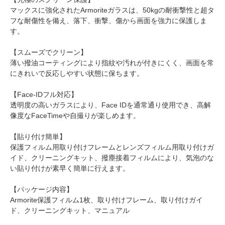
マックスに強化されたArmoriteガラスは、50kgの耐衝撃性と超タ
フな耐傷性を備え、落下、衝撃、傷から画面を強力に保護しま
す。
【スムーズでクリーン】
薄い撥油コーティングにより指紋や汚れが付きにくく、画面を常
にきれいで反応しやすい状態に保ちます。
【Face-IDフル対応】
透明度の高いガラスにより、Face IDを通常通り使用でき、高解
像度なFaceTimeや自撮りが楽しめます。
【貼り付け簡単】
保護フィルム用取り付けフレームとレンズフィルム用取り付けガ
イド、クリーニングキット、撥塵接着フィルムにより、気泡のな
い貼り付けが素早く簡単に行えます。
【パッケージ内容】
Armorite保護フィルム1枚、取り付けフレーム、取り付けガイ
ド、クリーニングキット、マニュアル