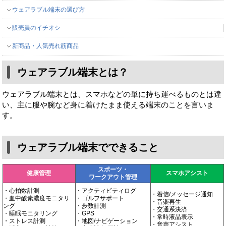
ウェアラブル端末の選び方
販売員のイチオシ
新商品・人気売れ筋商品
ウェアラブル端末とは？
ウェアラブル端末とは、スマホなどの単に持ち運べるものとは違
い、主に服や腕など身に着けたまま使える端末のことを言いま
す。
ウェアラブル端末でできること
スポーツ・
健康管理
スマホアシスト
ワークアウト管理
・心拍数計測
・アクティビティログ
・着信/メッセージ通知
・血中酸素濃度モニタリ
・ゴルフサポート
・音楽再生
ング
・歩数計測
・交通系決済
・睡眠モニタリング
・GPS
・常時液晶表示
・ストレス計測
・地図/ナビゲーション
・音声アシスト