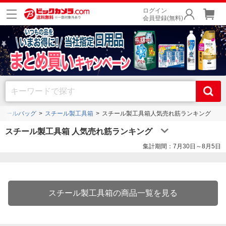
ログイン
会員登録(無料)
ツールバッグ
スチール製工具箱
スチール製工具箱人気売れ筋ランキング
スチール製工具箱 人気売れ筋ランキング
集計期間：7月30日～8月5日
スチール製工具箱の商品一覧を見る