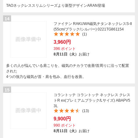
TAOネックレススリムシリーズより新型デザインARAN登場
14
ファイテン RAKUWA磁気チタンネックレスS-II
(55cm/ブラック/シルバー) 0221TG861154
(1)
3,960円
396
ポイント
8月11日（火）
お届け
多くの人が悩んでいる肩こりを、磁気のチカラで改善!首周りに沿って配置
された
4つの強力な磁気が首・肩を包み、血行を改善。
15
コラントッテ コラントッテ ネックレス クレス
トR ex(プレミアムブラック/Lサイズ) ABAPV5
3L
(13)
9,900円
990
ポイント
8月11日（火）
お届け