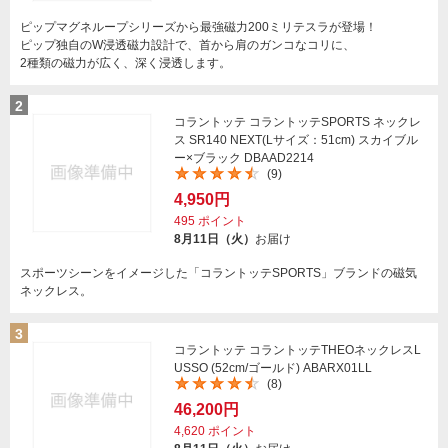
ピップマグネループシリーズから最強磁力200ミリテスラが登場！
ピップ独自のW浸透磁力設計で、首から肩のガンコなコリに、
2種類の磁力が広く、深く浸透します。
2
コラントッテ コラントッテSPORTS ネックレ
ス SR140 NEXT(Lサイズ：51cm) スカイブル
ー×ブラック DBAAD2214
(9)
4,950円
495
ポイント
8月11日（火）
お届け
スポーツシーンをイメージした「コラントッテSPORTS」ブランドの磁気
ネックレス。
3
コラントッテ コラントッテTHEOネックレスL
USSO (52cm/ゴールド) ABARX01LL
(8)
46,200円
4,620
ポイント