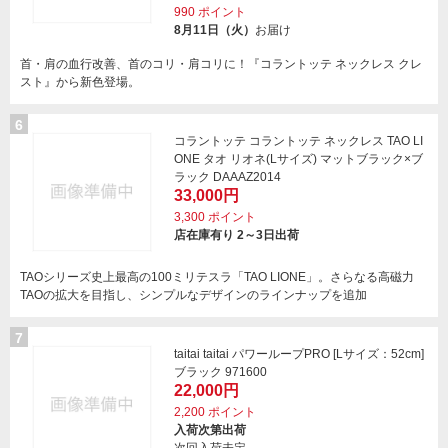
990
ポイント
8月11日（火）
お届け
首・肩の血行改善、首のコリ・肩コリに！『コラントッテ ネックレス クレ
スト』から新色登場。
6
コラントッテ コラントッテ ネックレス TAO LI
ONE タオ リオネ(Lサイズ) マットブラック×ブ
ラック DAAAZ2014
33,000円
3,300
ポイント
店在庫有り 2～3日出荷
TAOシリーズ史上最高の100ミリテスラ「TAO LIONE」。さらなる高磁力
TAOの拡大を目指し、シンプルなデザインのラインナップを追加
7
taitai taitai パワーループPRO [Lサイズ：52cm]
ブラック 971600
22,000円
2,200
ポイント
入荷次第出荷