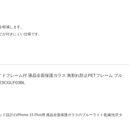
人窓口
R情報
を軽減します。
どが付きにくい仕様です。
nglish / 中文
インチ） ガイドフレーム付 液晶全面保護ガラス 角割れ防止PETフレーム ブル
23CGLF03BL
計のiPhone 15 Plus用 液晶全面保護ガラスのブルーライト低減/光沢タ