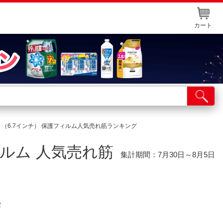
カート
店舗サービス
ット取り置き
 Plus （6.7インチ） 保護フィルム人気売れ筋ランキング
イントカードWEB登録
護フィルム 人気売れ筋
舗情報・店舗一覧
集計期間：7月30日～8月5日
取り寄せ品入荷状況照会
2