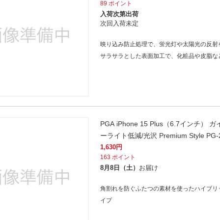
法
89
ポイント
よくある質問・お問合せ
入荷次第出荷
I
次回入荷未定
ご利用規約
映り込み防止処理で、蛍光灯や太陽光の反射
サラサラとした表面加工で、化粧品や皮脂な
E
PGA iPhone 15 Plus（6.7
ーライト低減/光沢 Premium Style PG-
1,630
円
163
ポイント
8月8日（土）
お届け
角割れを防ぐふたつの素材を使ったハイブリッド設
イプ