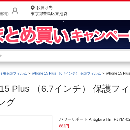
お届け先
無料)
東京都豊島区東池袋
商品をさがす
ランキングからさがす
ネ
one用保護フィルム
iPhone 15 Plus （6.7インチ） 保護フィルム
iPhone 15
カテゴリ一覧からさがす
ポ
ne 15 Plus （6.7インチ） 保
店
お
ング
お客様サポート
パワーサポート Antiglare film PJYM-0
ご利用ガイド
882
円