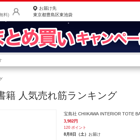
お届け先
無料)
東京都豊島区東池袋
商品をさがす
ランキングからさがす
ネ
グ
カテゴリ一覧からさがす
ポ
書籍 人気売れ筋ランキング
店
お
宝島社 CHIIKAWA INTERIOR TOTE 
お客様サポート
3,982
円
120
ポイント
ご利用ガイド
8月8日（土）
お届け