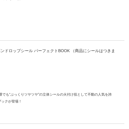
ボンドロップシール パーフェクトBOOK （商品にシールはつきま
隈でも“ぷっくりツヤツヤ”の立体シールの火付け役として不動の人気を誇
ブックが登場！