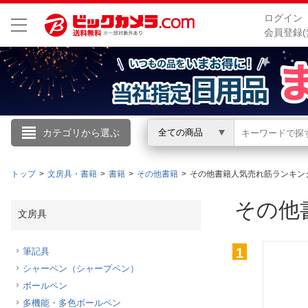
ログイン
会員登録(
こんにちは
カテゴリから選ぶ
全ての商品
ログイン
トップ
文房具・書籍
書籍
その他書籍
その他書籍人気売れ筋ランキン
新規会員登録
その他
文房具
会員メニュー
1
筆記具
シャーペン（シャープペン）
お買いもの履歴
ボールペン
閲覧履歴
多機能・多色ボールペン