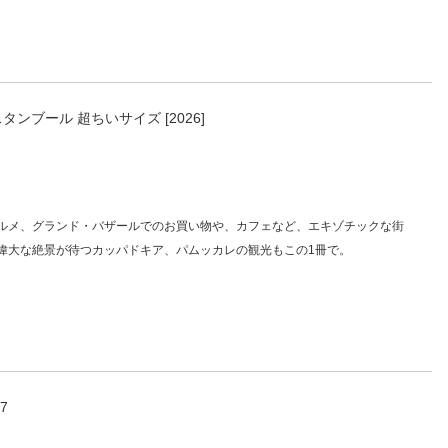
タンブール 超ちいサイズ [2026]
ルメ、グランド・バザールでのお買い物や、カフェなど、エキゾチックな街
偉大な絶景が待つカッパドキア、パムッカレの観光もこの1冊で。
7