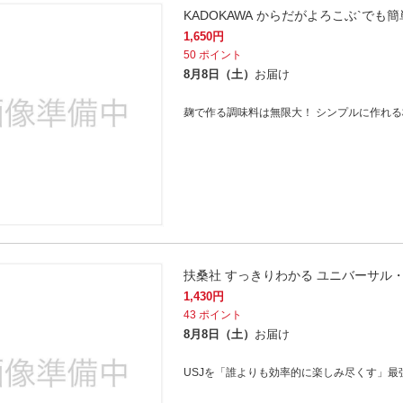
KADOKAWA からだがよろこぶ`でも簡単！ 
1,650
円
50
ポイント
8月8日（土）
お届け
麹で作る調味料は無限大！ シンプルに作れ
扶桑社 すっきりわかる ユニバーサル・
1,430
円
43
ポイント
8月8日（土）
お届け
USJを「誰よりも効率的に楽しみ尽くす」最