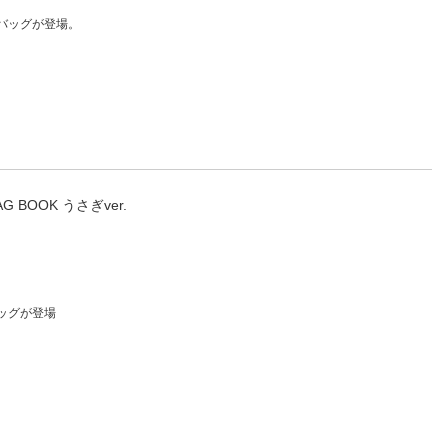
人窓口
バッグが登場。
R情報
nglish / 中文
AG BOOK うさぎver.
ッグが登場