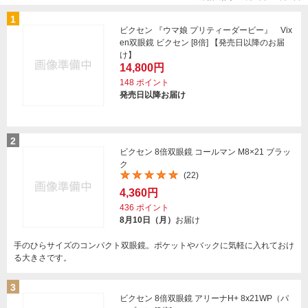
1
ビクセン 『ウマ娘 プリティーダービー』 Vix
en双眼鏡 ビクセン [8倍] 【発売日以降のお届
け】
14,800円
148
ポイント
発売日以降お届け
2
ビクセン 8倍双眼鏡 コールマン M8×21 ブラッ
ク
(22)
4,360円
436
ポイント
8月10日（月）
お届け
手のひらサイズのコンパクト双眼鏡。ポケットやバックに気軽に入れておけ
る大きさです。
3
ビクセン 8倍双眼鏡 アリーナH+ 8x21WP（パ