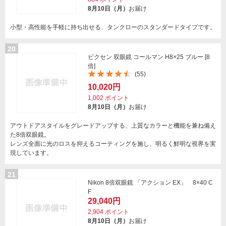
8月10日（月）
お届け
小型・高性能を手軽に持ち出せる、タンクローのスタンダードタイプです。
20
ビクセン 双眼鏡 コールマン H8×25 ブルー [8
倍]
(55)
10,020円
1,002
ポイント
8月10日（月）
お届け
アウトドアスタイルをグレードアップする、上質なカラーと機能を兼ね備え
た8倍双眼鏡。
レンズ全面に光のロスを抑えるコーティングを施し、明るく鮮明な視界を実
現しています。
21
Nikon 8倍双眼鏡 「アクション EX」 8×40 C
F
29,040円
2,904
ポイント
8月10日（月）
お届け