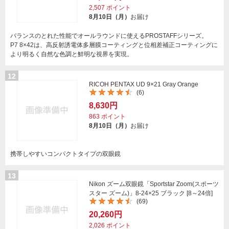
2,507
ポイント
8月10日（月）
お届け
バランスのとれた性能でオールラウンドに使えるPROSTAFFシリーズ。
P7 8×42は、高反射誘電体多層膜コーティングと位相差補正コーティングに
より明るく自然な色調と鮮明な視界を実現。
12
RICOH PENTAX UD 9×21 Gray Orange
(6)
8,630円
863
ポイント
8月10日（月）
お届け
携帯しやすいコンパクトタイプの双眼鏡
13
Nikon ズーム双眼鏡「Sportstar Zoom(スポーツ
スター ズーム)」8-24×25 ブラック [8～24倍]
(69)
20,260円
2,026
ポイント