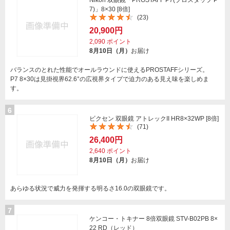
Nikon 双眼鏡「PROSTAFF P7(プロスタッフ P
7)」8×30 [8倍]
(23)
20,900円
2,090
ポイント
8月10日（月）
お届け
バランスのとれた性能でオールラウンドに使えるPROSTAFFシリーズ。
P7 8×30は見掛視界62.6°の広視界タイプで迫力のある見え味を楽しめま
す。
6
ビクセン 双眼鏡 アトレックII HR8×32WP [8倍]
(71)
26,400円
2,640
ポイント
8月10日（月）
お届け
あらゆる状況で威力を発揮する明るさ16.0の双眼鏡です。
7
ケンコー・トキナー 8倍双眼鏡 STV-B02PB 8×
22 RD（レッド）