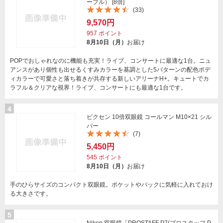
ープル） [8倍]
(33)
9,570円
957
ポイント
8月10日（月）
お届け
POPでおしゃれなのに機能も充実！ライブ、コンサートに最適な1台。ニュ
アンスがあり個性も出せるくすみカラーを基調とした5パターンの配色ボデ
ィカラーで可愛さと落ち着きが共存する新しいアリーナH+。キュートでカ
ラフル＆クリアな視界！ライブ、コンサートにも最適な1台です。
4
ビクセン 10倍双眼鏡 コールマン M10×21 シル
バー
(7)
5,450円
545
ポイント
8月10日（月）
お届け
手のひらサイズのコンパクト双眼鏡。ポケットやバックに気軽に入れておけ
る大きさです。
5