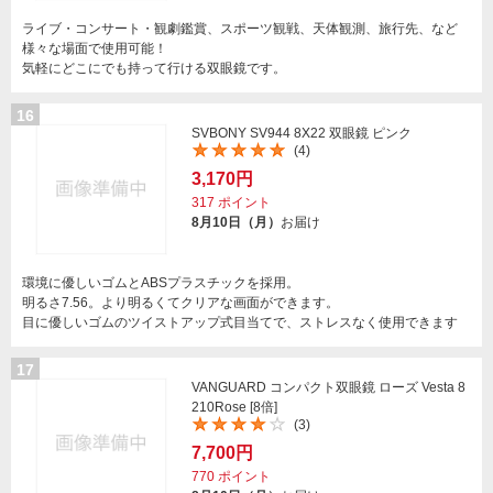
ライブ・コンサート・観劇鑑賞、スポーツ観戦、天体観測、旅行先、など
様々な場面で使用可能！
気軽にどこにでも持って行ける双眼鏡です。
16
SVBONY SV944 8X22 双眼鏡 ピンク
(4)
3,170円
317
ポイント
8月10日（月）
お届け
環境に優しいゴムとABSプラスチックを採用。
明るさ7.56。より明るくてクリアな画面ができます。
目に優しいゴムのツイストアップ式目当てで、ストレスなく使用できます
17
VANGUARD コンパクト双眼鏡 ローズ Vesta 8
210Rose [8倍]
(3)
7,700円
770
ポイント