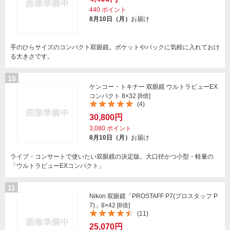
440
ポイント
8月10日（月）
お届け
手のひらサイズのコンパクト双眼鏡。ポケットやバックに気軽に入れておけ
る大きさです。
10
ケンコー・トキナー 双眼鏡 ウルトラビューEX
コンパクト 8×32 [8倍]
(4)
30,800円
3,080
ポイント
8月10日（月）
お届け
ライブ・コンサートで使いたい双眼鏡の決定版。大口径かつ小型・軽量の
「ウルトラビューEXコンパクト」
11
Nikon 双眼鏡「PROSTAFF P7(プロスタッフ P
7)」8×42 [8倍]
(11)
25,070円