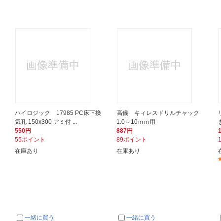
ハイロジック 17985 PC床下換
高儀 キィレスドリルチャック
気孔 150x300 アミ付 ...
1.0～10ｍｍ用
550円
887円
55ポイント
89ポイント
在庫あり
在庫あり
一緒に買う
一緒に買う