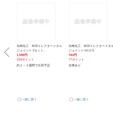
イレクタ
矢崎化工 Φ28イレクターメタル
矢崎化工 Φ28イレクターメタ
ジョイント 2セット...
ジョイント HJ-2-S
1,590円
764円
159ポイント
77ポイント
約２～３週間で出荷予定
在庫あり
一緒に買う
一緒に買う