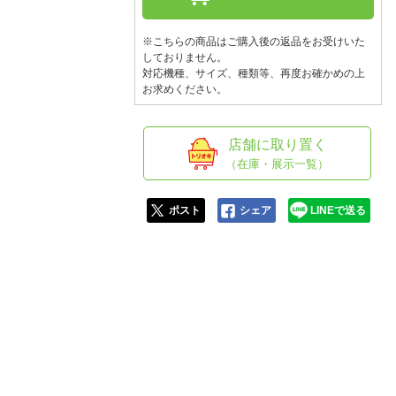
人窓口
R情報
※こちらの商品はご購入後の返品をお受けいた
しておりません。
対応機種、サイズ、種類等、再度お確かめの上
お求めください。
nglish / 中文
店舗に取り置く
（在庫・展示一覧）
ポスト
シェア
LINEで送る