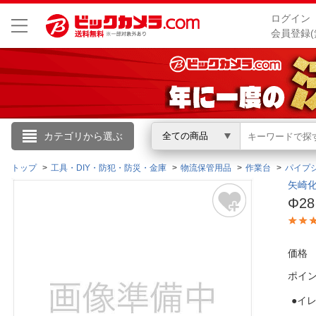
ログイン
会員登録(
こんにちは
カテゴリから選ぶ
全ての商品
ログイン
トップ
工具・DIY・防犯・防災・金庫
物流保管用品
作業台
パイプ
矢崎化
Φ2
新規会員登録
会員メニュー
価格
ポイ
お買いもの履歴
●イ
閲覧履歴