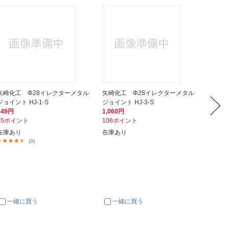
矢崎化工 Φ28イレクターメタル
矢崎化工 Φ28イレクターメタル
矢崎化
ジョイント HJ-1-S
ジョイント HJ-3-S
ジョイン
449円
1,060円
616円
45ポイント
106ポイント
62ポイ
在庫あり
在庫あり
在庫あ
(3)
一緒に買う
一緒に買う
一