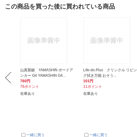
この商品を買った後に買われている商品
 ＡＬ丸
山真製鋸 YAMASHIN ボードア
Life-do.Plus クリンクル リビン
ンカー G4 YAMASHIN G4...
グ拭き万能 おそう...
760円
101円
76ポイント
11ポイント
在庫あり
在庫あり
一緒に買う
一緒に買う