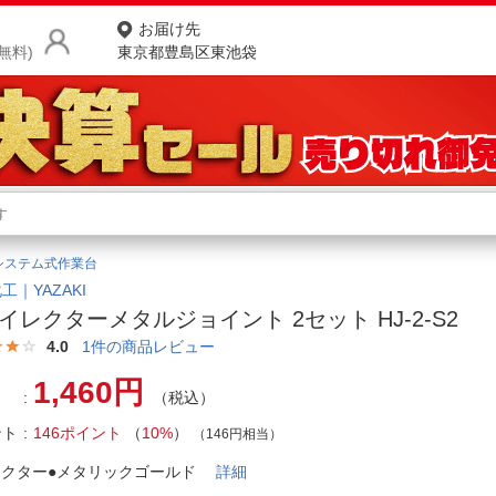
お届け先
無料)
東京都豊島区東池袋
商品をさがす
ランキングからさがす
ネ
システム式作業台
カテゴリ一覧からさがす
ポ
工｜YAZAKI
8イレクターメタルジョイント 2セット HJ-2-S2
店
4.0
1
件の商品レビュー
お
1,460円
（税込）
お客様サポート
ント
146ポイント
（
10%
）
（146円相当）
ご利用ガイド
レクター●メタリックゴールド
詳細