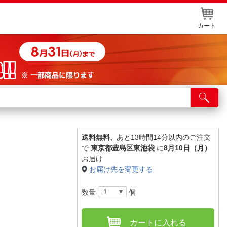
カート
店舗サービス
ット取り置き
イントカードWEB登録
送料無料、
あと13時間14分以内のご注文
で
東京都豊島区東池袋
に
8月10日（月）
舗情報・店舗一覧
お届け
お届け先を変更する
取り寄せ品入荷状況照会
数量
個
カートに入れる