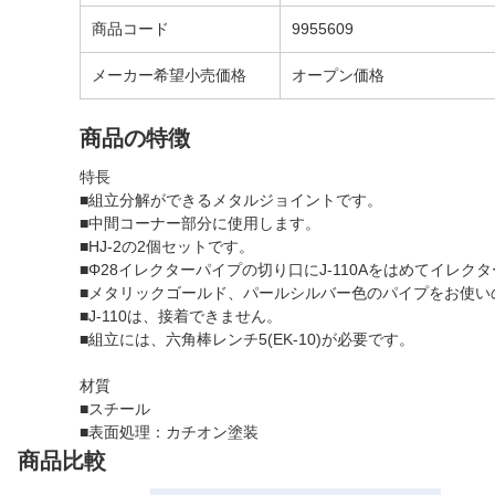
商品コード
9955609
メーカー希望小売価格
オープン価格
商品の特徴
特長
■組立分解ができるメタルジョイントです。
■中間コーナー部分に使用します。
■HJ-2の2個セットです。
■Φ28イレクターパイプの切り口にJ-110Aをはめてイレ
■メタリックゴールド、パールシルバー色のパイプをお使いの
■J-110は、接着できません。
■組立には、六角棒レンチ5(EK-10)が必要です。
材質
■スチール
■表面処理：カチオン塗装
商品比較