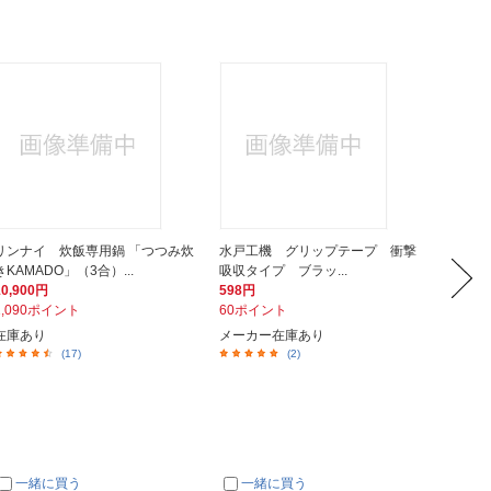
リンナイ 炊飯専用鍋 「つつみ炊
水戸工機 グリップテープ 衝撃
エブノ
きKAMADO」（3合）...
吸収タイプ ブラッ...
ーブパウ
10,900円
598円
1,760
1,090ポイント
60ポイント
176ポ
在庫あり
メーカー在庫あり
在庫あ
(17)
(2)
一緒に買う
一緒に買う
一