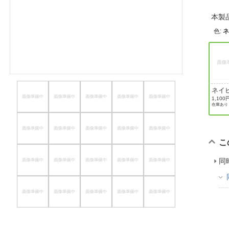
ほしいもの
本製
色
:
お知らせ
ネイ
1,100
在庫あり
こ
同