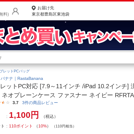
お届け先
無料)
東京都豊島区東池袋
商品をさがす
ランキングからさがす
ネ
ブレットPCバッグ
カテゴリ一覧からさがす
ポ
バナナ｜RastaBanana
レットPC対応 [7.9～11インチ /iPad 10.2インチ
店
 ネオプレーンケース ファスナー ネイビー RFRTA1
お
3.7
3
件の商品レビュー
お客様サポート
1,100円
（税込）
ント
110ポイント
（
10%
）
ご利用ガイド
（110円相当）