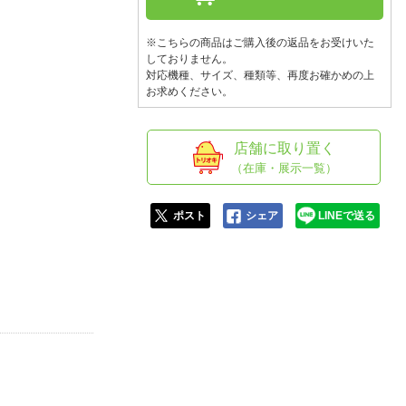
人窓口
R情報
※こちらの商品はご購入後の返品をお受けいた
しておりません。
対応機種、サイズ、種類等、再度お確かめの上
お求めください。
nglish / 中文
店舗に取り置く
（在庫・展示一覧）
ポスト
シェア
LINEで送る