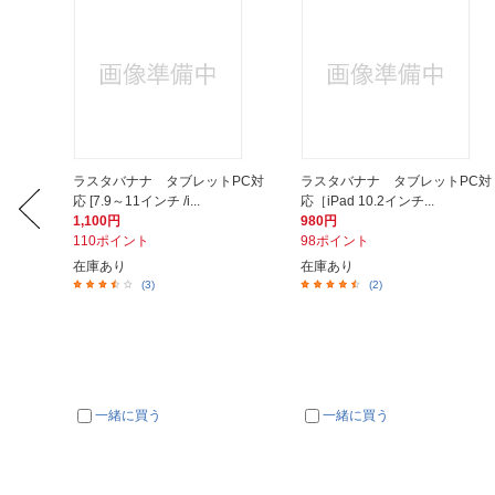
レットP
ラスタバナナ タブレットPC対
ラスタバナナ タブレットPC対
応 [7.9～11インチ /i...
応［iPad 10.2インチ...
1,100円
980円
110ポイント
98ポイント
在庫あり
在庫あり
(3)
(2)
一緒に買う
一緒に買う