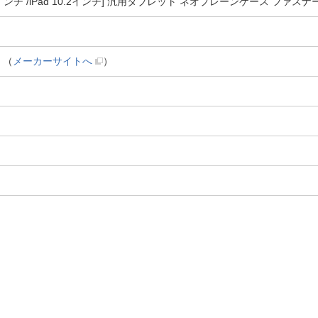
インチ /iPad 10.2インチ] 汎用タブレット ネオプレーンケース ファスナー 
（
メーカーサイトへ
）