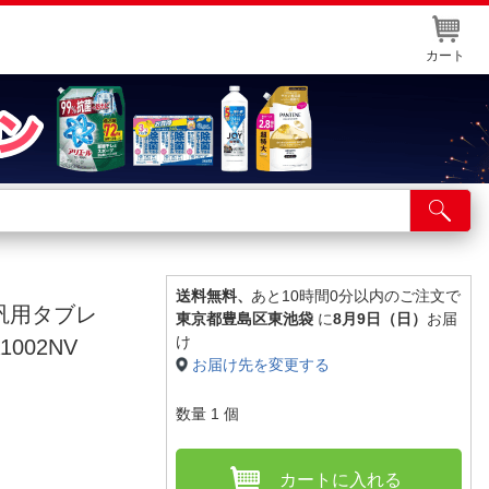
カート
店舗サービス
ット取り置き
イントカードWEB登録
送料無料、
あと10時間0分以内のご注文で
] 汎用タブレ
東京都豊島区東池袋
に
8月9日（日）
お届
舗情報・店舗一覧
け
002NV
お届け先を変更する
取り寄せ品入荷状況照会
数量
1
個
カートに入れる