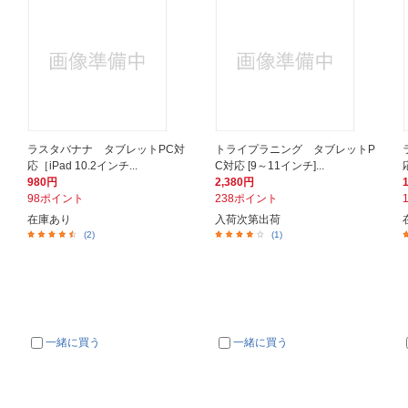
ラスタバナナ タブレットPC対
トライプラニング タブレットP
応［iPad 10.2インチ...
C対応 [9～11インチ]...
980円
2,380円
98ポイント
238ポイント
在庫あり
入荷次第出荷
(2)
(1)
一緒に買う
一緒に買う