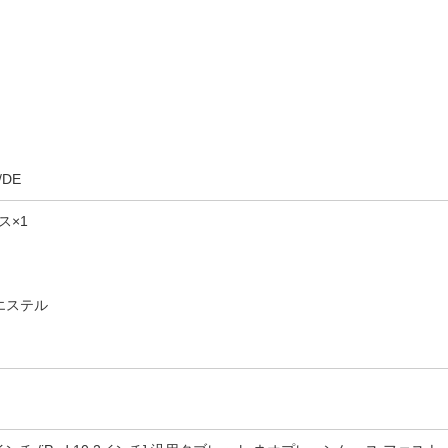
/DE
ス×1
エステル