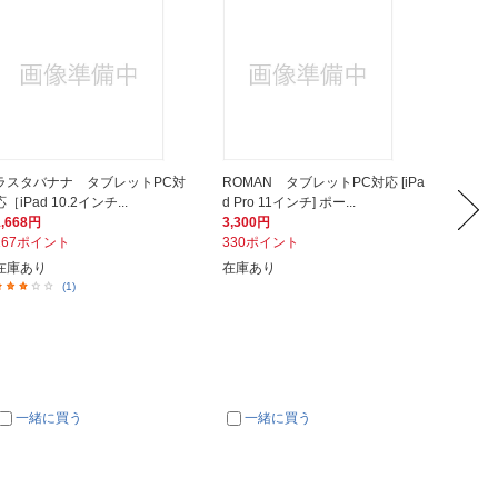
ラスタバナナ タブレットPC対
ROMAN タブレットPC対応 [iPa
ナカバヤ
応［iPad 10.2インチ...
d Pro 11インチ] ポー...
ブレットP
1,668円
3,300円
1,630
167ポイント
330ポイント
163ポ
在庫あり
在庫あり
在庫あ
(1)
一緒に買う
一緒に買う
一