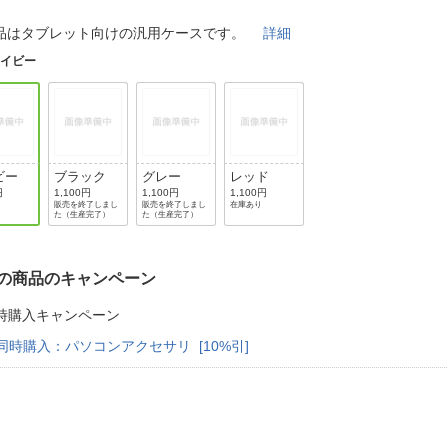
法
よくある質問・お問合せ
品はタブレット向けの汎用ケースです。
詳細
I
ご利用規約
ネイビー
E
ビー
ブラック
グレー
レッド
円
1,100円
1,100円
1,100円
販売を終了しまし
販売を終了しまし
在庫あり
た（生産完了）
た（生産完了）
の商品のキャンペーン
時購入キャンペーン
同時購入：パソコンアクセサリ [10%引]