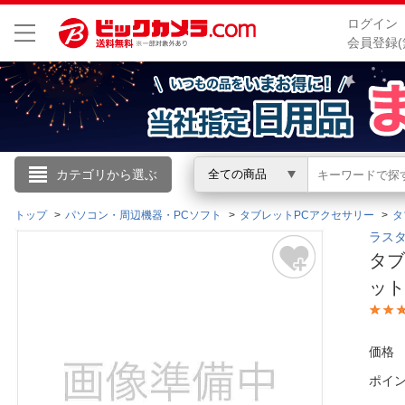
ログイン
会員登録(
こんにちは
カテゴリから選ぶ
全ての商品
ログイン
トップ
パソコン・周辺機器・PCソフト
タブレットPCアクセサリー
タ
ラスタ
タブ
新規会員登録
ット
会員メニュー
価格
お買いもの履歴
ポイ
閲覧履歴