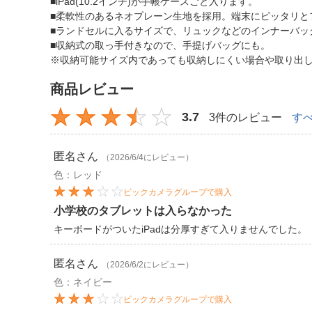
■iPad(10.2インチ)が手帳ケースごと入ります。
■柔軟性のあるネオプレーン生地を採用。端末にピッタリと
■ランドセルに入るサイズで、リュックなどのインナーバッ
■収納式の取っ手付きなので、手提げバッグにも。
※収納可能サイズ内であっても収納しにくい場合や取り出
商品レビュー
3.7
3件のレビュー
す
匿名
さん
（2026/6/4にレビュー）
色：レッド
ビックカメラグループで購入
小学校のタブレットは入らなかった
キーボードがついたiPadは分厚すぎて入りませんでした。
匿名
さん
（2026/6/2にレビュー）
色：ネイビー
ビックカメラグループで購入