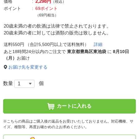
2,298円
価格
（税込）
ポイント
69ポイント
（69円相当）
20歳未満の者の飲酒は法律で禁止されております。
20歳未満の者に対しては酒類の販売は致しません。
送料550円 （合計5,500円以上で送料無料）
詳細
あと
18時間24分以内
のご注文で
東京都豊島区東池袋
に
8月10日
（月）
お届け
お届け先を変更する
数量
個
カートに入れる
※こちらの商品はご購入後の返品をお受けいたしておりません。対応機種、サ
イズ、種類等、再度お確かめの上お求めください。