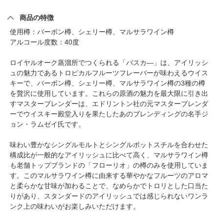
商品の特徴
使用樽：バーボン樽、シェリー樽、マルサラワイン樽
アルコール度数：40度
ロイヤルオーク蒸溜所でつくられる「バスカ―」は、アイリッシ
ュの魅力であるトロピカルフルーツフレーバーが味わえるウイス
キーで、バーボン樽、シェリー樽、マルサラワイン樽の3種の樽
を贅沢に使用しています。これらの原酒の魅力を最大限に引き出
すマスターブレンダーは、エドリントン社の元マスターブレンダ
ーでウイスキー殿堂入りを果たしたあのブレンディングの名手ジ
ョン・ラムゼイ氏です。
味わい豊かなシングルモルトとシングルポットスチルを合わせた
構成比が一般的なアイリッシュに比べて高く、マルサラワイン樽
も老舗トップブランドの「フローリオ」の樽のみを使用していま
す。このマルサラワイン樽に由来する華やかなフルーツのアロマ
と柔らかな甘味が加わることで、なめらかでトロリとした口当た
りがあり、スタンダードのアイリッシュでは感じられないワンラ
ンク上の味わいがお楽しみいただけます。