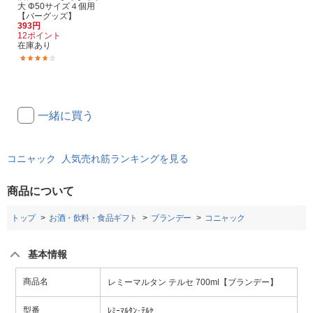
大 Φ50サイズ４個用
【バーグッズ】
393円
12ポイント
在庫あり
(59)
一緒に買う
コニャック 人気売れ筋ランキングを見る
商品について
トップ
お酒・飲料・食品ギフト
ブランデー
コニャック
基本情報
商品名
レミーマルタン テルセ 700ml【ブランデー】
型番
ﾚﾐｰﾏﾙﾀﾝ･ﾃﾙｾ