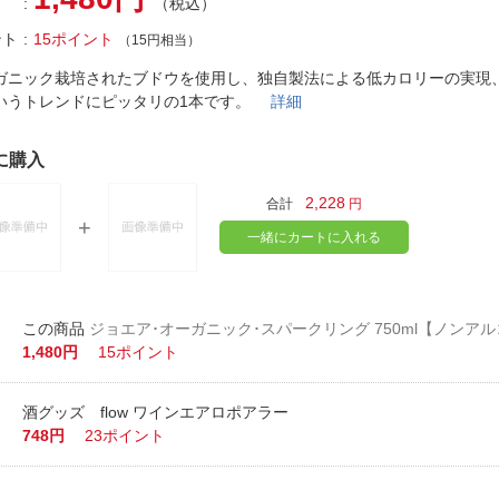
法
（税込）
よくある質問・お問合せ
ント
15ポイント
（15円相当）
I
ご利用規約
ガニック栽培されたブドウを使用し、独自製法による低カロリーの実現
いうトレンドにピッタリの1本です。
詳細
に購入
E
2,228
合計
円
一緒にカートに入れる
ジョエア･オーガニック･スパークリング 750ml【ノンア
1,480円
15ポイント
酒グッズ flow ワインエアロポアラー
748円
23ポイント