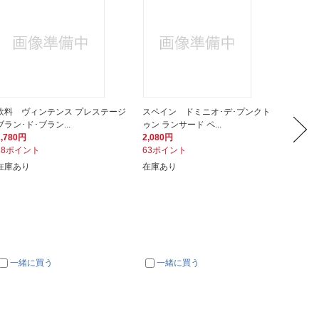
飲料 ヴィンテンス プレステージ
スペイン ドミニオ･デ･プンクト
イタリ
ブラン･ド･ブラン...
ゥン ランサード ペ...
ーラ エ
2,780円
2,080円
2,280
28ポイント
63ポイント
69ポイ
在庫あり
在庫あり
在庫あ
一緒に買う
一緒に買う
一