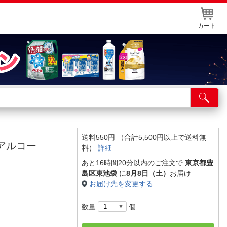
カート
店舗サービス
ット取り置き
イントカードWEB登録
送料550円 （合計5,500円以上で送料無
ンアルコー
料）
詳細
舗情報・店舗一覧
あと16時間20分以内のご注文で
東京都豊
取り寄せ品入荷状況照会
島区東池袋
に
8月8日（土）
お届け
お届け先を変更する
数量
個