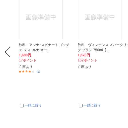
セッテ
飲料 アンナ･スピナート ゴッチ
飲料 ヴィンテンス スパークリ
ェ･ディ･ルナ オー...
グ ブラン 750ml【...
1,680円
1,620円
17ポイント
162ポイント
在庫あり
在庫あり
(1)
一緒に買う
一緒に買う