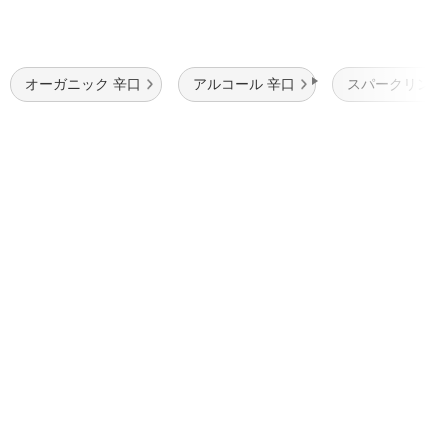
オーガニック 辛口
アルコール 辛口
スパークリング