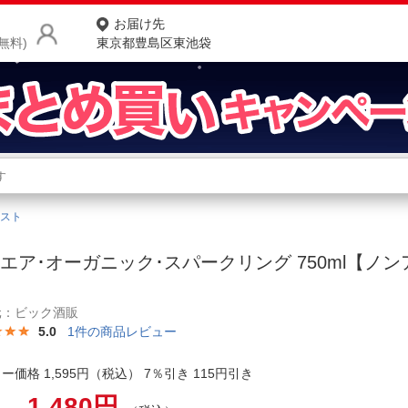
お届け先
無料)
東京都豊島区東池袋
商品をさがす
ランキングからさがす
ネ
スト
カテゴリ一覧からさがす
ポ
エア･オーガニック･スパークリング 750ml【ノ
店
】
お
元：ビック酒販
5.0
1
件の商品レビュー
お客様サポート
ー価格 1,595円（税込） 7％引き 115円引き
ご利用ガイド
1,480円