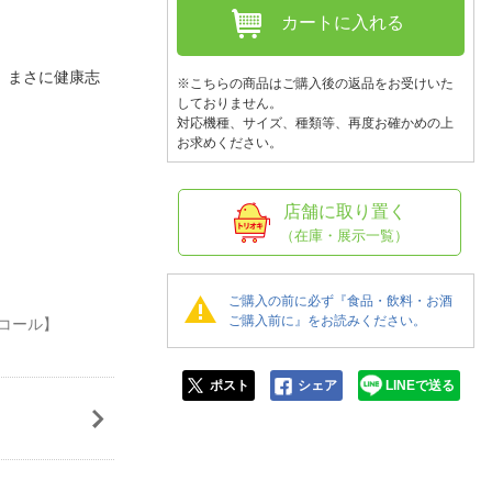
人窓口
カートに入れる
R情報
、まさに健康志
※こちらの商品はご購入後の返品をお受けいた
しておりません。
対応機種、サイズ、種類等、再度お確かめの上
お求めください。
nglish / 中文
店舗に取り置く
（在庫・展示一覧）
ご購入の前に必ず『食品・飲料・お酒
ご購入前に』をお読みください。
ルコール】
ポスト
シェア
LINEで送る