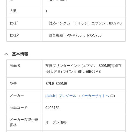
入数
1
仕様1
［対応インクカートリッジ］エプソン：IB09MB
仕様2
［適合機種］PX-M730F、PX-S730
基本情報
商品名
互換プリンターインク [エプソン IB09MB]電卓互
換(大容量) マゼンタ BPL-EIB09MB
型番
BPLEIB09MB
メーカー
plaisir｜プレジール
（
メーカーサイトへ
）
商品コード
9403151
メーカー希望小売
オープン価格
価格