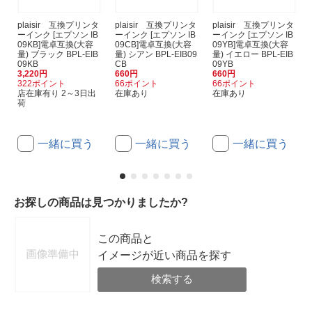
plaisir 互換プリンタ
plaisir 互換プリンタ
plaisir 互換プリンタ
ーインク [エプソン IB
ーインク [エプソン IB
ーインク [エプソン IB
09KB]電卓互換(大容
09CB]電卓互換(大容
09YB]電卓互換(大容
量) ブラック BPL-EIB
量) シアン BPL-EIB09
量) イエロー BPL-EIB
09KB
CB
09YB
3,220円
660円
660円
322ポイント
66ポイント
66ポイント
店在庫有り 2～3日出
在庫あり
在庫あり
荷
一緒に買う
一緒に買う
一緒に買う
お探しの商品は見つかりましたか?
この商品と
イメージが近い商品を探す
検索する