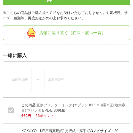
※こちらの商品はご購入後の返品をお受けいたしておりません。対応機種、サ
イズ、種類等、再度お確かめの上お求めください。
店舗に取り置く（在庫・展示一覧）
一緒に購入
互換プリンターインク [エプソン IB09MB]電卓互換(大容
量) マゼンタ BPL-EIB09MB
660円
66ポイント
KOKUYO IJP用写真用紙” 光沢紙・厚手 (A3ノビサイズ・20