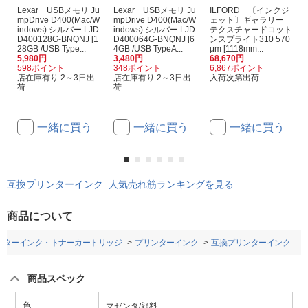
Lexar USBメモリ Ju
Lexar USBメモリ Ju
ILFORD 〔インクジ
mpDrive D400(Mac/W
mpDrive D400(Mac/W
ェット〕ギャラリー
indows) シルバー LJD
indows) シルバー LJD
テクスチャードコット
D400128G-BNQNJ [1
D400064G-BNQNJ [6
ンスプライト310 570
28GB /USB Type...
4GB /USB TypeA...
μm [1118mm...
5,980円
3,480円
68,670円
598ポイント
348ポイント
6,867ポイント
店在庫有り 2～3日出
店在庫有り 2～3日出
入荷次第出荷
荷
荷
一緒に買う
一緒に買う
一緒に買う
互換プリンターインク 人気売れ筋ランキングを見る
商品について
ンターインク・トナーカートリッジ
プリンターインク
互換プリンターインク
商品スペック
色
マゼンタ/顔料