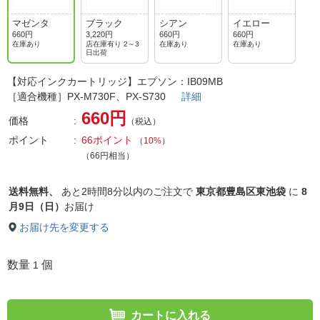
マゼンタ
ブラック
シアン
イエロー
660円
3,220円
660円
660円
在庫あり
店在庫有り 2～3
在庫あり
在庫あり
日出荷
【対応インクカートリッジ】エプソン：IB09MB
［適合機種］PX-M730F、PX-S730
詳細
660円
価格
（税込）
ポイント
66ポイント
（
10%
）
（66円相当）
送料無料、
あと
2時間8分以内
のご注文で
東京都豊島区東池袋
に
8
月9日（日）
お届け
お届け先を変更する
数量
個
1
カートに入れる