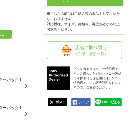
人窓口
R情報
※こちらの商品はご購入後の返品をお受けいた
しておりません。
対応機種、サイズ、種類等、再度お確かめの上
お求めください。
れる
nglish / 中文
店舗に取り置く
（在庫・展示一覧）
ビックカメラはソニー特約店で
す。ご購入いただいたソニー製品
に添付される保証書には、ソニー
スターパック L
特約店としての販売証明を付しま
すので、ご安心ください。
ポスト
シェア
LINEで送る
スターパック L