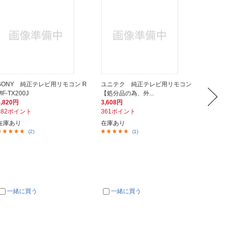
SONY 純正テレビ用リモコン R
ユニテク 純正テレビ用リモコン
SONY
MF-TX200J
【処分品の為、外...
MT-TX1
5,820円
3,608円
4,334
582ポイント
361ポイント
434ポ
在庫あり
在庫あり
在庫あ
(2)
(1)
一緒に買う
一緒に買う
一