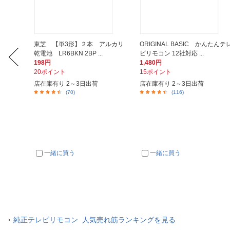
テナ分波
東芝 【単3形】２本 アルカリ
ORIGINAL BASIC かんたんテ
乾電池 LR6BKN 2BP ...
ビリモコン 12社対応 ...
198円
1,480円
20ポイント
15ポイント
店在庫有り 2～3日出荷
店在庫有り 2～3日出荷
(70)
(116)
一緒に買う
一緒に買う
純正テレビリモコン 人気売れ筋ランキングを見る