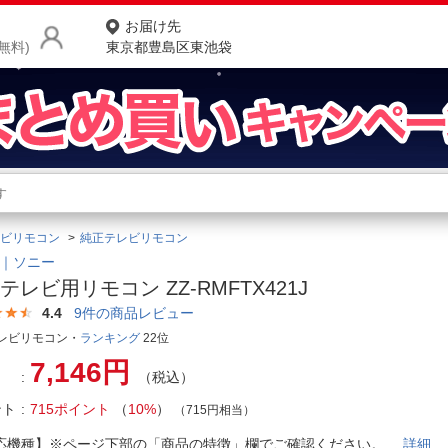
お届け先
無料)
東京都豊島区東池袋
商品をさがす
ランキングからさがす
ネ
ビリモコン
純正テレビリモコン
カテゴリ一覧からさがす
ポ
Y｜ソニー
テレビ用リモコン ZZ-RMFTX421J
店
4.4
9
件の商品レビュー
お
レビリモコン・
ランキング
22位
7,146円
お客様サポート
（税込）
ント
715ポイント
（
10%
）
（715円相当）
ご利用ガイド
応機種】※ページ下部の「商品の特徴」欄でご確認ください。
詳細