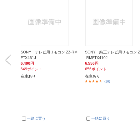
コン R
SONY テレビ用リモコン ZZ-RM
SONY 純正テレビ用リモコン Z
FTX461J
-RMFTX410J
6,490円
6,556円
649ポイント
656ポイント
在庫あり
在庫あり
(10)
一緒に買う
一緒に買う