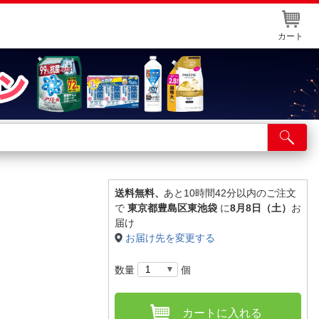
カート
店舗サービス
ット取り置き
イントカードWEB登録
送料無料、
あと10時間42分以内のご注文
で
東京都豊島区東池袋
に
8月8日（土）
お
舗情報・店舗一覧
届け
お届け先を変更する
取り寄せ品入荷状況照会
数量
個
カートに入れる