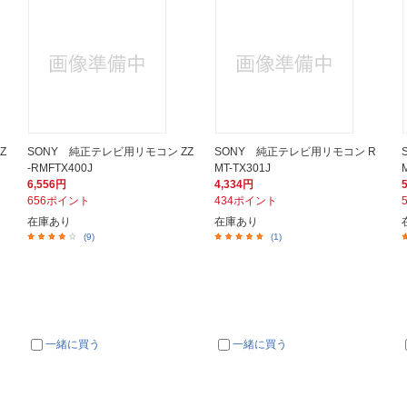
Z
SONY 純正テレビ用リモコン ZZ
SONY 純正テレビ用リモコン R
-RMFTX400J
MT-TX301J
6,556円
4,334円
656ポイント
434ポイント
在庫あり
在庫あり
(9)
(1)
一緒に買う
一緒に買う