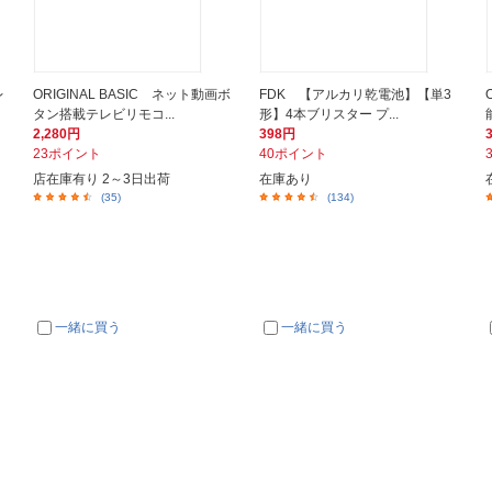
レ
ORIGINAL BASIC ネット動画ボ
FDK 【アルカリ乾電池】【単3
タン搭載テレビリモコ...
形】4本ブリスター プ...
2,280円
398円
23ポイント
40ポイント
店在庫有り 2～3日出荷
在庫あり
(35)
(134)
一緒に買う
一緒に買う