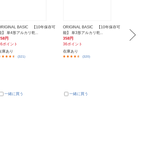
ORIGINAL BASIC 【10年保存可
ORIGINAL BASIC 【10年保存可
FDK
能】 単4形アルカリ乾...
能】 単3形アルカリ乾...
形】4本
358円
358円
398円
36ポイント
36ポイント
40ポイ
在庫あり
在庫あり
在庫あ
(321)
(320)
一緒に買う
一緒に買う
一