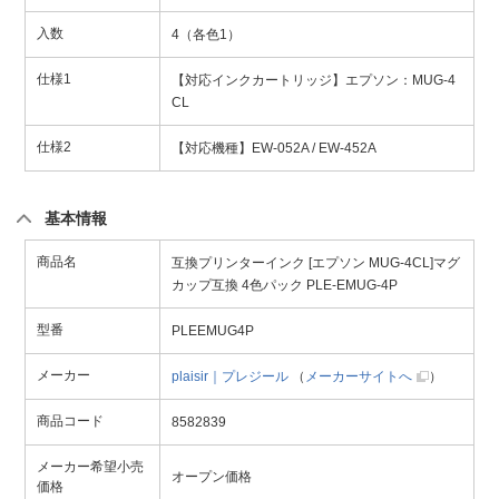
入数
4（各色1）
仕様1
【対応インクカートリッジ】エプソン：MUG-4
CL
仕様2
【対応機種】EW-052A / EW-452A
基本情報
商品名
互換プリンターインク [エプソン MUG-4CL]マグ
カップ互換 4色パック PLE-EMUG-4P
型番
PLEEMUG4P
メーカー
plaisir｜プレジール
（
メーカーサイトへ
）
商品コード
8582839
メーカー希望小売
オープン価格
価格