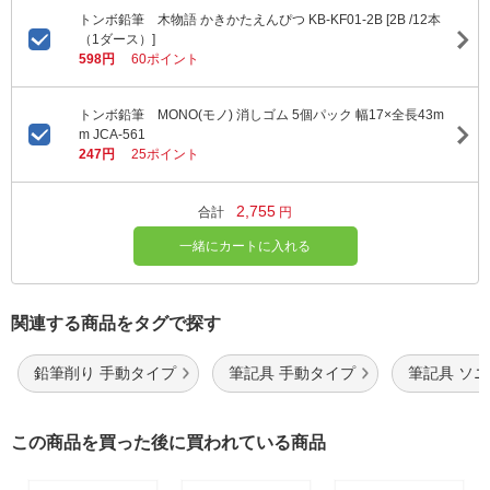
トンボ鉛筆 木物語 かきかたえんぴつ KB-KF01-2B [2B /12本
（1ダース）]
598円
60ポイント
トンボ鉛筆 MONO(モノ) 消しゴム 5個パック 幅17×全長43m
m JCA-561
247円
25ポイント
2,755
合計
円
一緒にカートに入れる
関連する商品をタグで探す
鉛筆削り 手動タイプ
筆記具 手動タイプ
筆記具 ソ
この商品を買った後に買われている商品