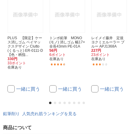
PLUS 【限定】ケー
トンボ鉛筆 MONO
レイメイ藤井 定規
ス消しゴム ベイマッ
(モノ) 消しゴム 幅17×
ヨクミエルーラー ブ
クスデザイン Clutto
全長43mm PE-01A
ルー APJ1368A
(くるっと) ER-0111-D
56円
227円
【色・柄指...
6ポイント
23ポイント
330円
在庫あり
在庫あり
33ポイント
(15)
(1)
在庫あり
一緒に買う
一緒に買う
一緒に買う
鉛筆削り 人気売れ筋ランキングを見る
商品について