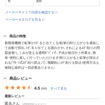
色
透明
メーカーサイトで仕様を確認する
メーカーカタログを見る
商品の特徴
新開発機構で鉛筆がﾄｶﾞると出てくる!鉛筆の削り上がりを感知し
て自動で排出､ﾄｶﾞると出てくる面白さや､それによるﾑﾀﾞ削りの問
題改善!しくみが見える透明ﾎﾞﾃﾞｨで､子供が毎日行う作業を､簡
単･便利に楽しく行っていただけます!削り上がると鉛筆が排出さ
れる｢ﾘﾀｰﾝ式ﾑﾀﾞ削り防止｣で､飛躍的にﾑﾀﾞ削りを防止!使用方法も
複雑な操作は一切必要ありません!
商品レビュー
4.5
(
64
)
すべて見る
最新レビュー
匿名
さん
（2026/2/6にレビュー）