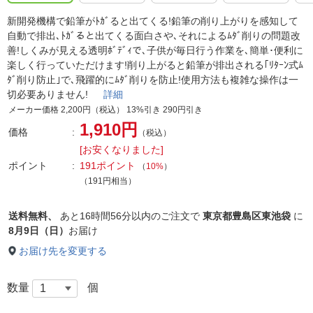
新開発機構で鉛筆がﾄｶﾞると出てくる!鉛筆の削り上がりを感知して
自動で排出､ﾄｶﾞると出てくる面白さや､それによるﾑﾀﾞ削りの問題改
善!しくみが見える透明ﾎﾞﾃﾞｨで､子供が毎日行う作業を､簡単･便利に
楽しく行っていただけます!削り上がると鉛筆が排出される｢ﾘﾀｰﾝ式ﾑ
ﾀﾞ削り防止｣で､飛躍的にﾑﾀﾞ削りを防止!使用方法も複雑な操作は一
切必要ありません!
詳細
メーカー価格 2,200円（税込） 13%引き 290円引き
1,910円
価格
（税込）
[お安くなりました]
ポイント
191ポイント
（
10%
）
（191円相当）
送料無料、
あと
16時間56分以内
のご注文で
東京都豊島区東池袋
に
8月9日（日）
お届け
お届け先を変更する
数量
個