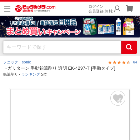
ログイン
会員登録(無料)
ソニック｜sonic
64
トガリターン 手動鉛筆削り 透明 EK-4297-T [手動タイプ]
鉛筆削り -
ランキング
5位