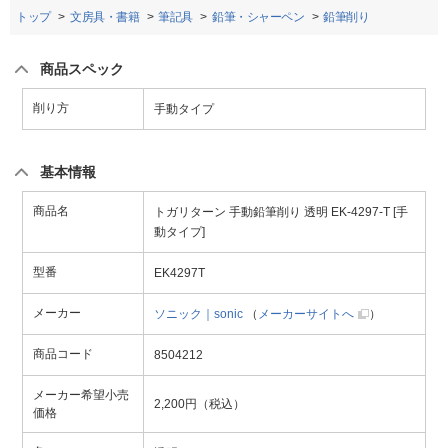
トップ
文房具・書籍
筆記具
鉛筆・シャーペン
鉛筆削り
商品スペック
削り方
手動タイプ
基本情報
商品名
トガリターン 手動鉛筆削り 透明 EK-4297-T [手
動タイプ]
型番
EK4297T
メーカー
ソニック｜sonic
（
メーカーサイトへ
）
商品コード
8504212
メーカー希望小売
2,200円（税込）
価格