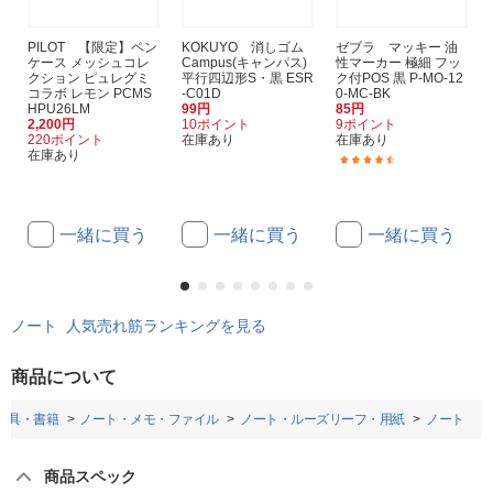
PILOT 【限定】ペン
KOKUYO 消しゴム
ゼブラ マッキー 油
ケース メッシュコレ
Campus(キャンパス)
性マーカー 極細 フッ
クション ピュレグミ
平行四辺形S・黒 ESR
ク付POS 黒 P-MO-12
コラボ レモン PCMS
-C01D
0-MC-BK
HPU26LM
99円
85円
2,200円
10ポイント
9ポイント
220ポイント
在庫あり
在庫あり
在庫あり
(36)
一緒に買う
一緒に買う
一緒に買う
ノート 人気売れ筋ランキングを見る
商品について
房具・書籍
ノート・メモ・ファイル
ノート・ルーズリーフ・用紙
ノート
商品スペック