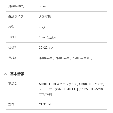
罫線幅(mm)
5mm
罫線タイプ
方眼罫線
枚数
30枚
仕様1
10mm実線入
仕様2
15×22マス
仕様3
小学4年生、小学5年生、小学6年生向け
基本情報
商品名
School Line(スクールライン) Chanter(シャンテ)
ノート パープル CLS10-PU [セミB5・B5 /5mm /
方眼罫線]
型番
CLS10PU