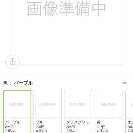
色
：
パープル
パープル
ブルー
グラスグリー
黄
オ
ン
208円
208円
208円
207円
20
在庫あり
在庫あり
在庫あり
在庫あり
入