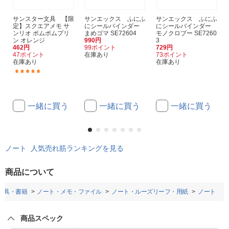
サンスター文具 【限
サンエックス ふにふ
サンエックス ふにふ
定】スクエアメモ サ
にシールバインダー
にシールバインダー
ンリオ ポムポムプリ
まめゴマ SE72604
モノクロブー SE7260
ン オレンジ
990円
3
462円
99ポイント
729円
47ポイント
在庫あり
73ポイント
在庫あり
在庫あり
(1)
一緒に買う
一緒に買う
一緒に買う
ノート 人気売れ筋ランキングを見る
商品について
房具・書籍
ノート・メモ・ファイル
ノート・ルーズリーフ・用紙
ノート
商品スペック