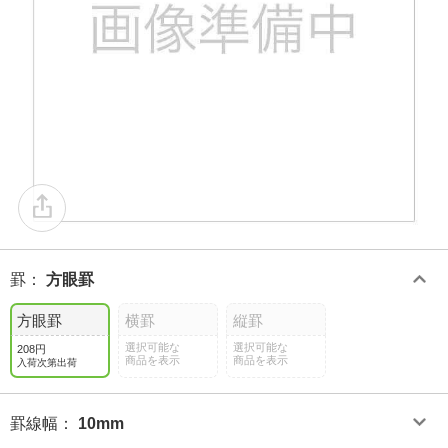
罫
：
方眼罫
方眼罫
横罫
縦罫
選択可能な
選択可能な
208円
商品を表示
商品を表示
入荷次第出荷
罫線幅
：
10mm