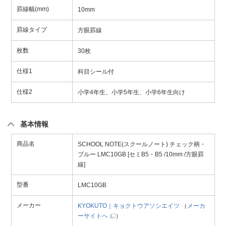
罫線幅(mm)
10mm
罫線タイプ
方眼罫線
枚数
30枚
仕様1
科目シール付
仕様2
小学4年生、小学5年生、小学6年生向け
基本情報
商品名
SCHOOL NOTE(スクールノート) チェック柄・
ブルー LMC10GB [セミB5・B5 /10mm /方眼罫
線]
型番
LMC10GB
メーカー
KYOKUTO｜キョクトウアソシエイツ
（
メーカ
ーサイトへ
）